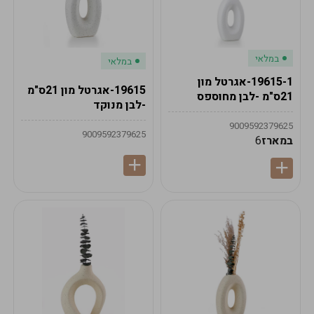
במלאי
במלאי
19615-1-אגרטל מון
19615-אגרטל מון 21ס"מ
21ס"מ -לבן מחוספס
-לבן מנוקד
9009592379625
9009592379625
במארז
6