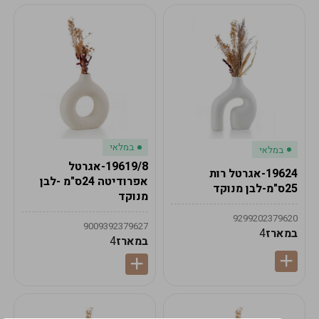
במלאי
במלאי
19619/8-אגרטל
19624-אגרטל רות
אפרודיטה 24ס"מ -לבן
25ס"מ-לבן מנוקד
מנוקד
9299202379620
9009392379627
במארז
4
במארז
4