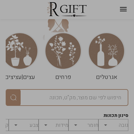
עגלת
ניקוי
שלך
הסל
אגרטלים
פרחים
עצים|עציצים
סיכום
יחידות
0
במארז
0
סינון תכונות
מחיר
0
₪
לפני