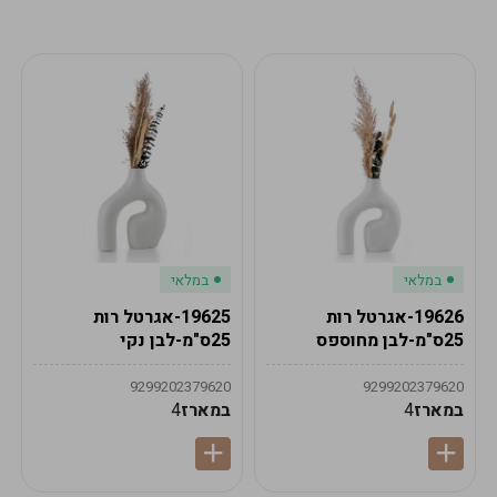
מע"מ
מע"מ
0
₪
0%
0
סה"כ
₪
לתשלום
לסיום הזמנה
במלאי
במלאי
19626-אגרטל רות
19625-אגרטל רות
25ס"מ-לבן מחוספס
25ס"מ-לבן נקי
9299202379620
9299202379620
במארז
4
במארז
4