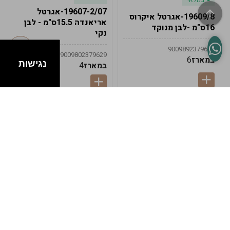
19607-2/07-אגרטל
19609/8-אגרטל איקרוס
אריאנדה 15.5ס"מ - לבן
16ס"מ -לבן מנוקד
נקי
9009892379622
9009802379629
במארז
6
נגישות
במארז
4
במלאי
במלאי
19607-1-אגרטל
19607/6-אגרטל