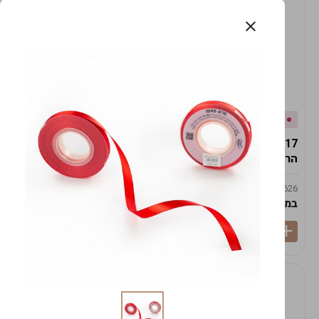
אזל המלאי
במלאי
19617-2/17-אגרטל
19617/6-אגרטל הרמס
הרמס 19ס"מ -לבן נקי
19ס"מ -לבן מנוקד
9009492379626
9009492379626
במארז
6
במארז
6