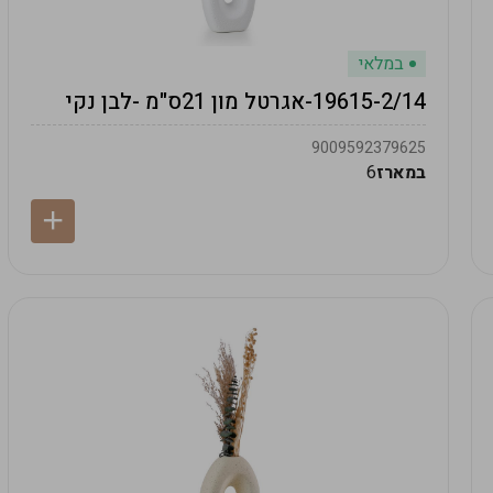
במלאי
19615-2/14-אגרטל מון 21ס"מ -לבן נקי
9009592379625
במארז
6