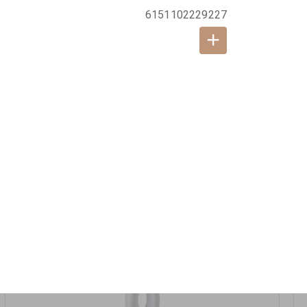
6151102229227
אזל המלאי
19617-2/17-אגרטל הרמס 19ס"מ -לבן נקי
9009492379626
במארז
6