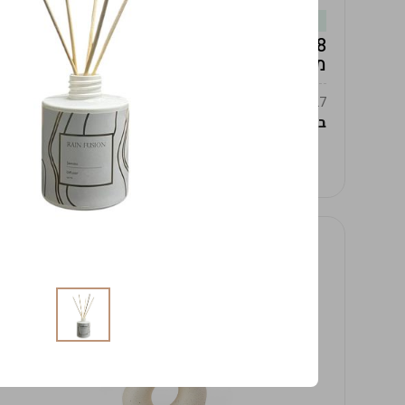
במלאי
19619/8-אגרטל אפרודיטה 24ס"מ -לבן
מנוקד
9009392379627
במארז
4