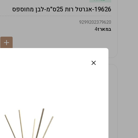
19626-אגרטל רות 25ס"מ-לבן מחוספס
9299202379620
במארז
4