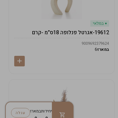
במלאי
19612-אגרטל פנלופה 18ס"מ -קרם
9009692379624
במארז
6
יחידות
במארז
עגלה