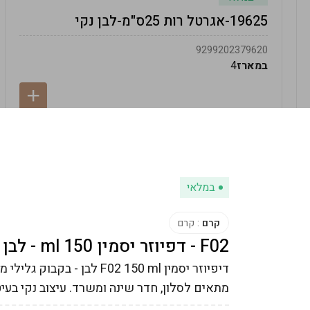
19625-אגרטל רות 25ס"מ-לבן נקי
9299202379620
במארז
4
במלאי
קרם
:
קרם
F02 - דפיוזר יסמין 150 ml - לבן
דיפיוזר יסמין F02 150 ml לב
מתאים לסלון, חדר שינה ומשרד. עיצוב נקי בעיט