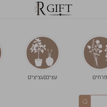
רחים
עצים|עציצים