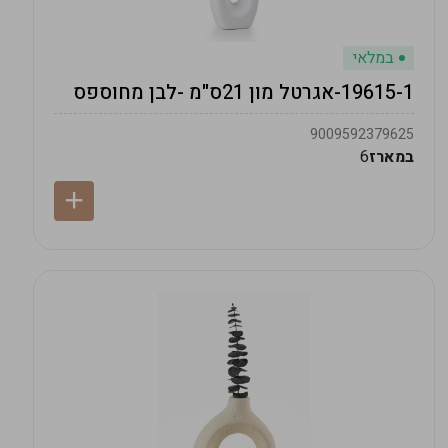
במלאי
19615-1-אגרטל מון 21ס"מ -לבן מחוספס
9009592379625
במארז
6