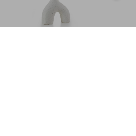
במלאי
19609/8-אגרטל איקרוס 16ס"מ -לבן מנוקד
9009892379622
במארז
6