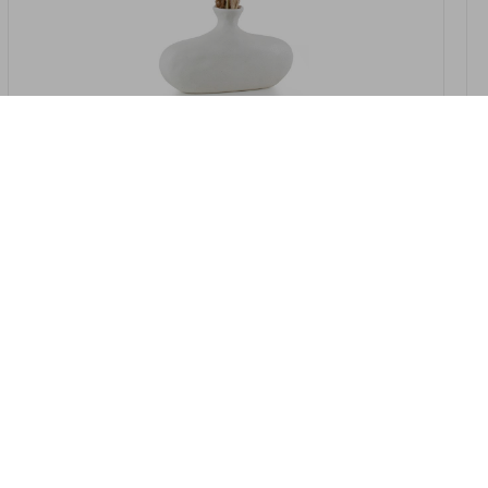
במלאי
19607-2/07-אגרטל אריאנדה 15.5ס"מ -
לבן נקי
9009802379629
במארז
4