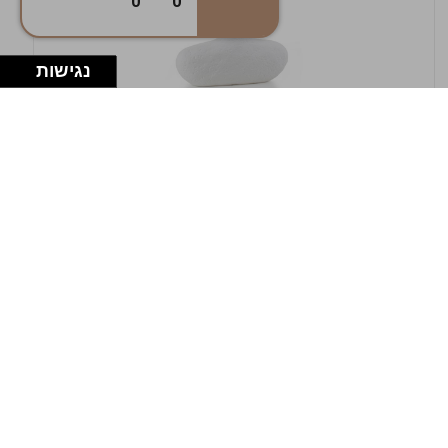
0
0
נגישות
במלאי
19607-1-אגרטל אריאנדה 15.5ס"מ - לבן
מחוספס
9009802379629
במארז
4