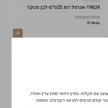
19624-אגרטל רות 25ס"מ-לבן מנוקד
9299202379620
במארז
4
ן - בקבוק גלילי מעוצב עם מקלות. מפיץ ניחוח יסמין עדין ואחיד,
ור קווים זורמים למראה דקורטיבי וססגוני.