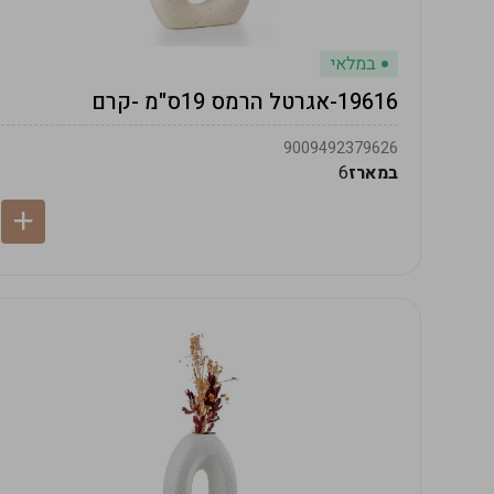
במלאי
19616-אגרטל הרמס 19ס"מ -קרם
9009492379626
במארז
6