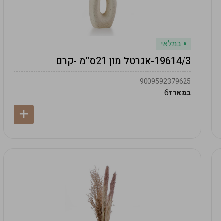
במלאי
19614/3-אגרטל מון 21ס"מ -קרם
9009592379625
במארז
6