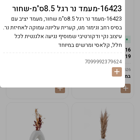
16423-מעמד נר רגל 8.5ס"מ-שחור
16423-מעמד נר רגל 8.5ס"מ שחור, מעמד יציב עם
בסיס רחב וגימור מט, קערית עליונה עמוקה לאחיזת נר.
עיצוב נקי ודקורטיבי שמוסיף נגיעה אלגנטית לכל
במלאי
במלאי
חלל, קלאסי ומרשים במיוחד
19616-אגרטל הרמס
19615-2/14-אגרטל מון
19ס"מ -קרם
21ס"מ -לבן נקי
7099992379624
9009592379625
9009492379626
במארז
6
במארז
6