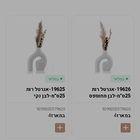
מע"מ
מע"מ
0
₪
0%
0
סה"כ
₪
לתשלום
לסיום הזמנה
במלאי
במלאי
19626-אגרטל רות
19625-אגרטל רות
25ס"מ-לבן מחוספס
25ס"מ-לבן נקי
9299202379620
9299202379620
במארז
4
במארז
4