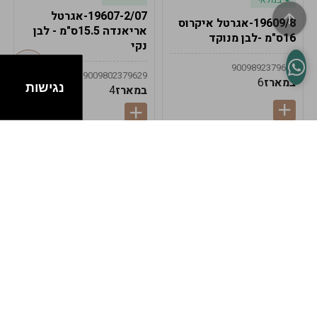
19607-2/07-אגרטל
19609/8-אגרטל איקרוס
אריאנדה 15.5ס"מ - לבן
16ס"מ -לבן מנוקד
נקי
9009892379622
9009802379629
במארז
6
נגישות
במארז
4
במלאי
במלאי
19607-1-אגרטל
19607/6-אגרטל