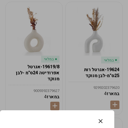
במלאי
במלאי
19619/8-אגרטל
19624-אגרטל רות
אפרודיטה 24ס"מ -לבן
25ס"מ-לבן מנוקד
מנוקד
9299202379620
9009392379627
במארז
4
במארז
4