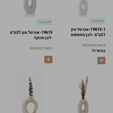
במלאי
במלאי
19615-1-אגרטל מון
19615-אגרטל מון 21ס"מ
21ס"מ -לבן מחוספס
-לבן מנוקד
9009592379625
9009592379625
במארז
6