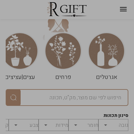
עגלת
ניקוי
שלך
הסל
אגרטלים
פרחים
עצים|עציצים
סיכום
יחידות
0
במארז
0
סינון תכונות
מחיר
0
₪
לפני