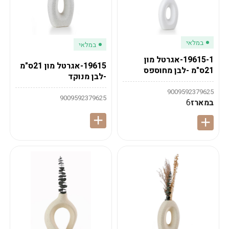
במלאי
במלאי
19615-1-אגרטל מון
19615-אגרטל מון 21ס"מ
21ס"מ -לבן מחוספס
-לבן מנוקד
9009592379625
9009592379625
במארז
6