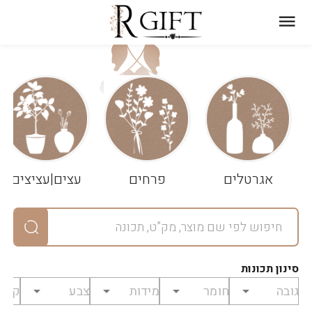
עגלת
ניקוי
שלך
הסל
אגרטלים
פרחים
עצים|עציצים
סיכום
יחידות
0
במארז
0
סינון תכונות
מחיר
0
₪
לפני