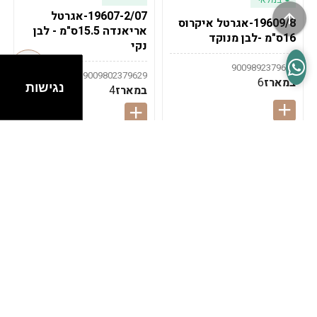
19607-2/07-אגרטל
19609/8-אגרטל איקרוס
אריאנדה 15.5ס"מ - לבן
16ס"מ -לבן מנוקד
נקי
9009892379622
9009802379629
במארז
6
נגישות
במארז
4
במלאי
במלאי
19607-1-אגרטל
19607/6-אגרטל