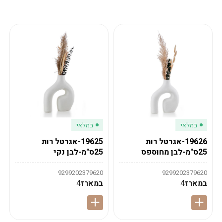
מע"מ
מע"מ
0
₪
0%
0
סה"כ
₪
לתשלום
לסיום הזמנה
במלאי
במלאי
19626-אגרטל רות
19625-אגרטל רות
25ס"מ-לבן מחוספס
25ס"מ-לבן נקי
9299202379620
9299202379620
במארז
4
במארז
4