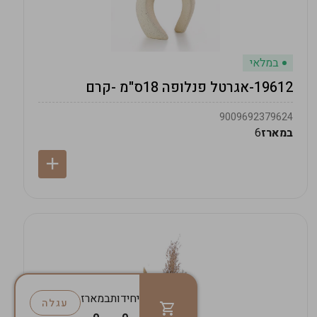
במלאי
19612-אגרטל פנלופה 18ס"מ -קרם
9009692379624
במארז
6
יחידות
במארז
עגלה