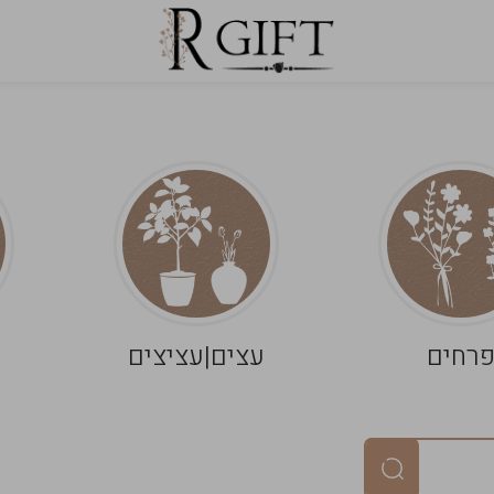
רחים
עצים|עציצים