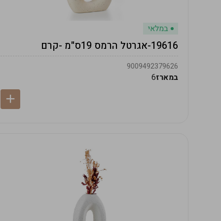
במלאי
19616-אגרטל הרמס 19ס"מ -קרם
9009492379626
במארז
6