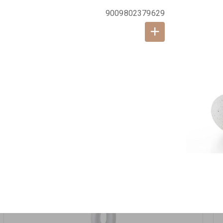
אזל המלאי
9009802379629
19617-2/17-אגרטל הרמס 19ס"מ -לבן נקי
9009492379626
במארז
6