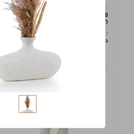
במלאי
19619/8-אגרטל אפרודיטה 24ס"מ -לבן
מנוקד
9009392379627
במארז
4