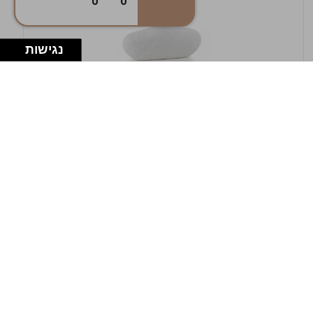
0
0
נגישות
במלאי
19607-1-אגרטל אריאנדה 15.5ס"מ - לבן
מחוספס
9009802379629
במארז
4