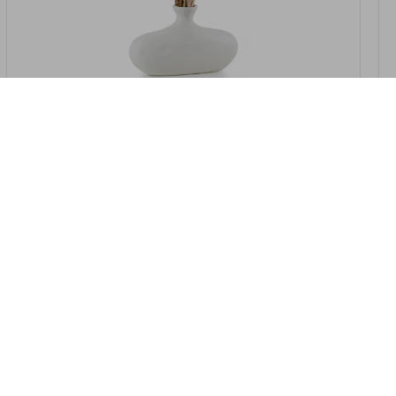
במלאי
19607-2/07-אגרטל אריאנדה 15.5ס"מ -
לבן נקי
9009802379629
במארז
4