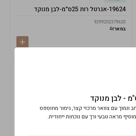
19624-אגרטל רות 25ס"מ-לבן מנוקד
9299202379620
במארז
4
קד בעיצוב רחב ונמוך עם צוואר מרכזי קצר, גימור מחוספס
סיף מראה טבעי ורך עם נוכחות ייחודית.