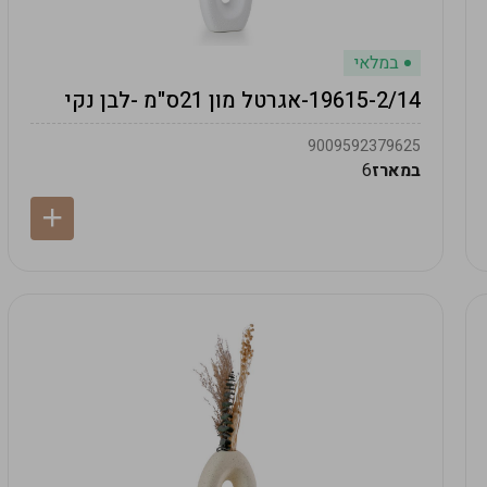
במלאי
19615-2/14-אגרטל מון 21ס"מ -לבן נקי
9009592379625
במארז
6