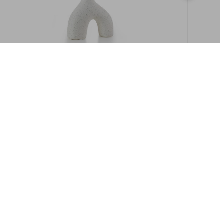
במלאי
19609/8-אגרטל איקרוס 16ס"מ -לבן מנוקד
9009892379622
במארז
6