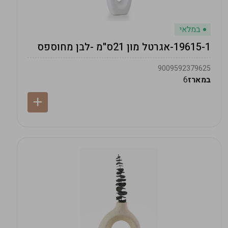
במלאי
19615-1-אגרטל מון 21ס"מ -לבן מחוספס
9009592379625
במארז
6