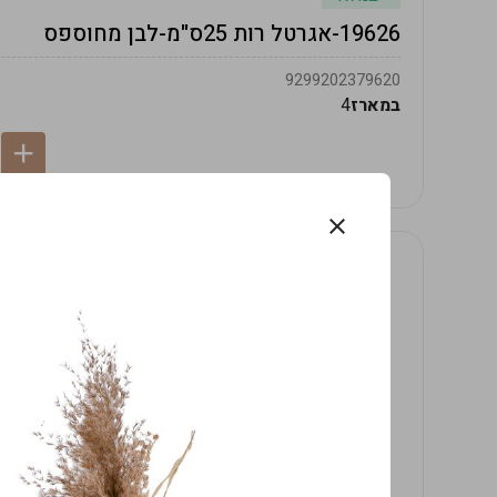
19626-אגרטל רות 25ס"מ-לבן מחוספס
9299202379620
במארז
4