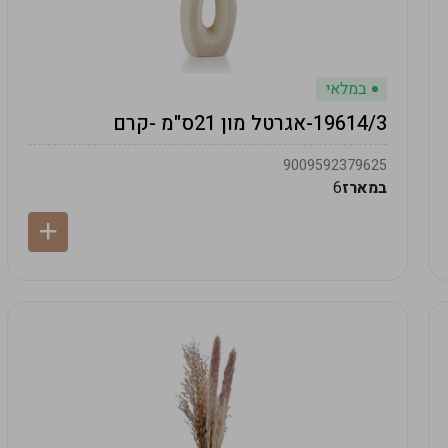
במלאי
19614/3-אגרטל מון 21ס"מ -קרם
9009592379625
במארז
6