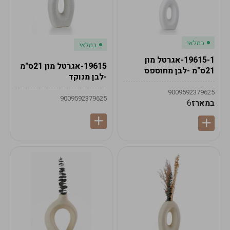
במלאי
במלאי
19615-1-אגרטל מון
19615-אגרטל מון 21ס"מ
21ס"מ -לבן מחוספס
-לבן מנוקד
9009592379625
9009592379625
במארז
6