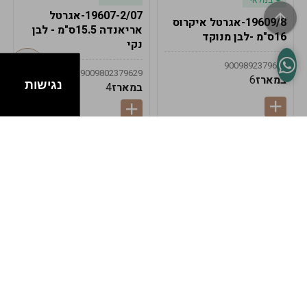
19607-2/07-אגרטל
19609/8-אגרטל איקרוס
אריאנדה 15.5ס"מ - לבן
16ס"מ -לבן מנוקד
נקי
9009892379622
9009802379629
במארז
6
נגישות
במארז
4
במלאי
במלאי
19607-1-אגרטל
19607/6-אגרטל