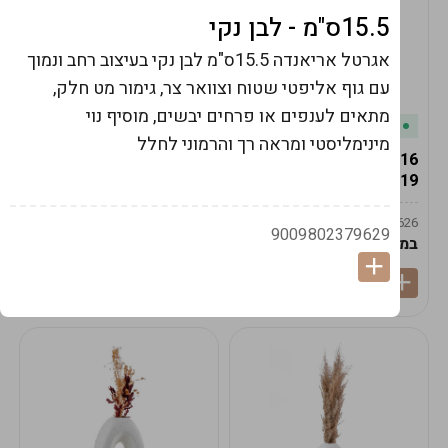
15.5ס"מ - לבן נקי
אגרטל אריאנדה 15.5ס"מ לבן נקי בעיצוב רחב ונמוך
עם גוף אליפטי שטוח וצוואר צר, גימור מט חלק,
מתאים לענפים או פרחים יבשים, מוסיף נוי
במלאי
במלאי
מינימליסטי ומראה רך והרמוני לחלל
19616-אגרטל הרמס
19615-2/14-אגרטל מון
19ס"מ -קרם
21ס"מ -לבן נקי
9009592379625
9009492379626
9009802379629
במארז
6
במארז
6