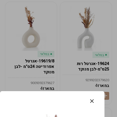
במלאי
במלאי
19619/8-אגרטל
19624-אגרטל רות
אפרודיטה 24ס"מ -לבן
25ס"מ-לבן מנוקד
מנוקד
9299202379620
9009392379627
במארז
4
במארז
4