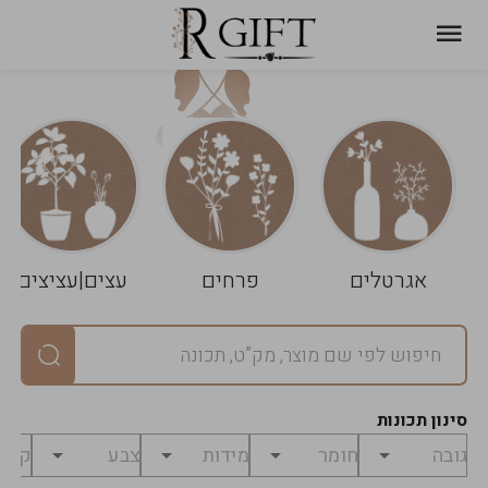
עגלת
ניקוי
שלך
הסל
אגרטלים
פרחים
עצים|עציצים
סיכום
יחידות
0
במארז
0
סינון תכונות
מחיר
0
₪
לפני