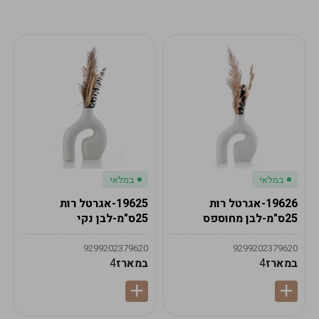
מע"מ
מע"מ
0
₪
0%
0
סה"כ
₪
לתשלום
לסיום הזמנה
במלאי
במלאי
19626-אגרטל רות
19625-אגרטל רות
25ס"מ-לבן מחוספס
25ס"מ-לבן נקי
9299202379620
9299202379620
במארז
4
במארז
4