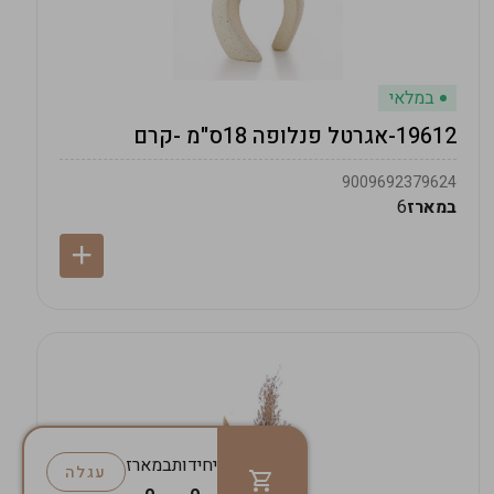
במלאי
19612-אגרטל פנלופה 18ס"מ -קרם
9009692379624
במארז
6
יחידות
במארז
עגלה