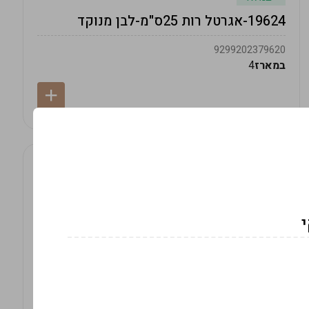
19624-אגרטל רות 25ס"מ-לבן מנוקד
9299202379620
במארז
4