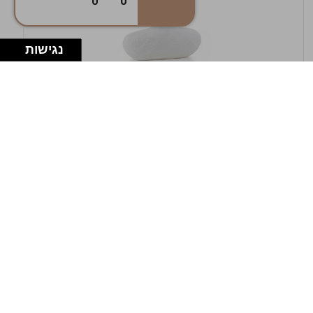
0
0
נגישות
במלאי
19607-1-אגרטל אריאנדה 15.5ס"מ - לבן
מחוספס
9009802379629
במארז
4