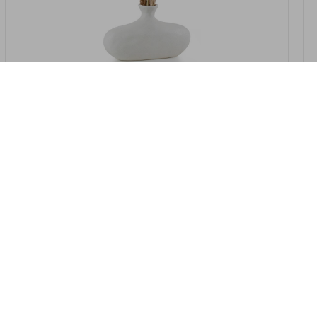
במלאי
19607-2/07-אגרטל אריאנדה 15.5ס"מ -
לבן נקי
9009802379629
במארז
4