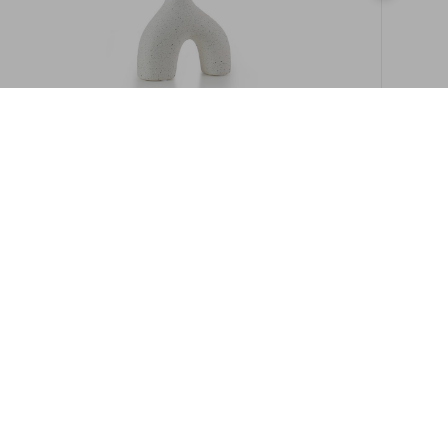
במלאי
19609/8-אגרטל איקרוס 16ס"מ -לבן מנוקד
9009892379622
במארז
6