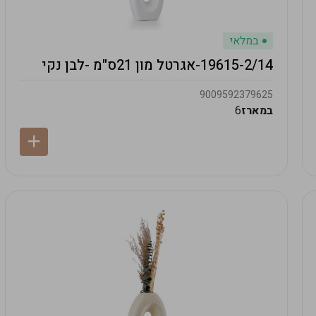
במלאי
19615-2/14-אגרטל מון 21ס"מ -לבן נקי
9009592379625
במארז
6