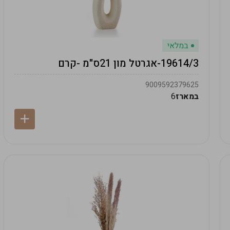
במלאי
19614/3-אגרטל מון 21ס"מ -קרם
9009592379625
במארז
6