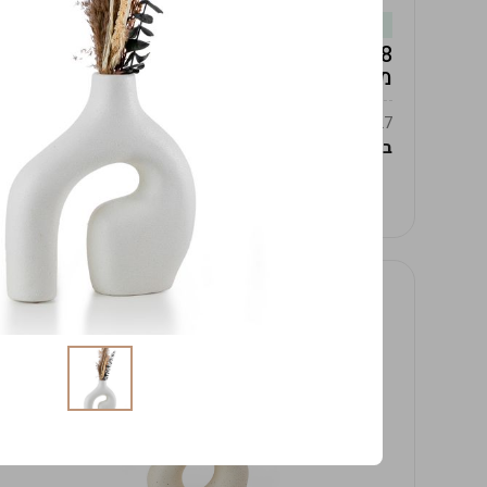
במלאי
19619/8-אגרטל אפרודיטה 24ס"מ -לבן
מנוקד
9009392379627
במארז
4