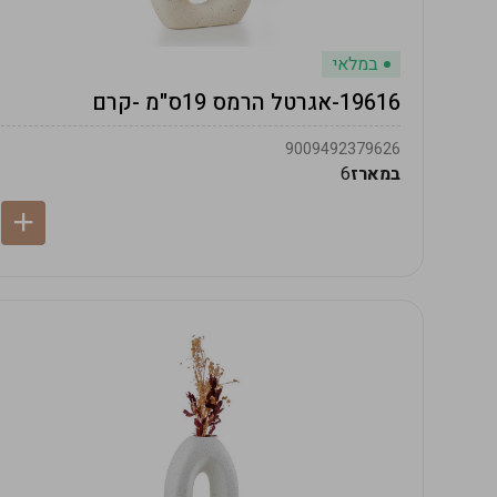
במלאי
19616-אגרטל הרמס 19ס"מ -קרם
9009492379626
במארז
6