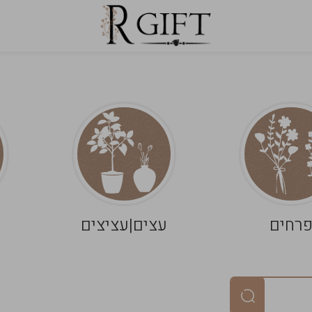
רחים
עצים|עציצים