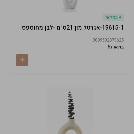
במלאי
19615-1-אגרטל מון 21ס"מ -לבן מחוספס
9009592379625
במארז
6