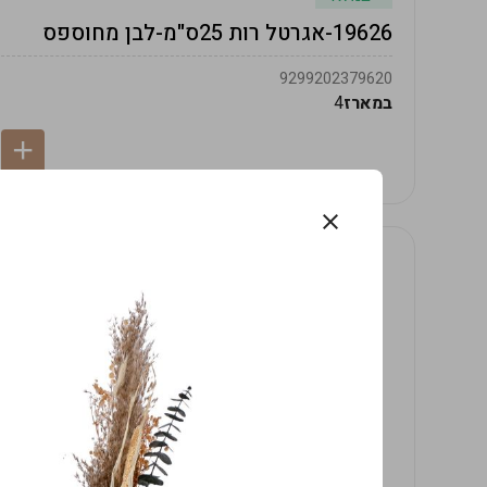
19626-אגרטל רות 25ס"מ-לבן מחוספס
9299202379620
במארז
4