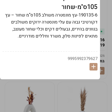
105ס"מ-שחור
190135-6-עץ מונסטרה משולב 105ס"מ שחור – עץ
דקורטיבי גבוה עם עלי מונסטרה ירוקים משולבים
בגוונים בהירים, גבעולים דקים וכלי שחור מעוצב,
במלאי
במלאי
מתאים לפינות סלון, משרד וחללים מודרניים.
19616-אגרטל הרמס
19615-2/14-אגרטל מון
19ס"מ -קרם
21ס"מ -לבן נקי
9009592379625
9009492379626
9995992379627
במארז
6
במארז
6