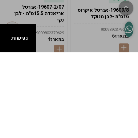
19607-2/07-אגרטל
19609/8-אגרטל איקרוס
אריאנדה 15.5ס"מ - לבן
16ס"מ -לבן מנוקד
נקי
9009892379622
9009802379629
במארז
6
נגישות
במארז
4
במלאי
במלאי
19607-1-אגרטל
19607/6-אגרטל