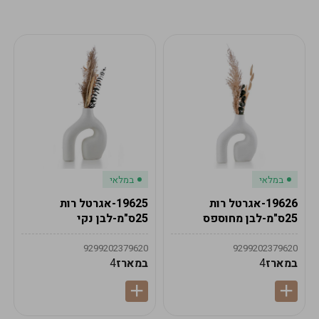
מע"מ
מע"מ
0
₪
0%
0
סה"כ
₪
לתשלום
לסיום הזמנה
במלאי
במלאי
19626-אגרטל רות
19625-אגרטל רות
25ס"מ-לבן מחוספס
25ס"מ-לבן נקי
9299202379620
9299202379620
במארז
4
במארז
4