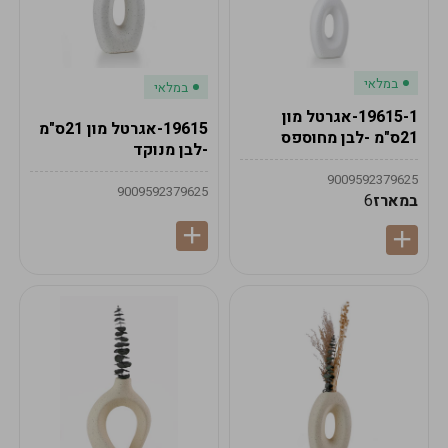
במלאי
במלאי
19615-1-אגרטל מון
19615-אגרטל מון 21ס"מ
21ס"מ -לבן מחוספס
-לבן מנוקד
9009592379625
9009592379625
במארז
6