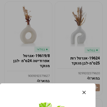
במלאי
במלאי
19619/8-אגרטל
19624-אגרטל רות
אפרודיטה 24ס"מ -לבן
25ס"מ-לבן מנוקד
מנוקד
9299202379620
9009392379627
במארז
4
במארז
4