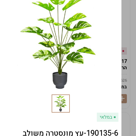
אזל המלאי
במלאי
19617-2/17-אגרטל
19617/6-אגרטל הרמס
הרמס 19ס"מ -לבן נקי
19ס"מ -לבן מנוקד
9009492379626
9009492379626
במארז
6
במארז
6
במלאי
190135-6-עץ מונסטרה משולב