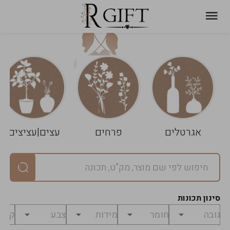
עגלת
ניקוי
שלך
הסל
אגרטלים
פרחים
עצים|עציצים
סיכום
יחידות
0
במארז
0
סינון תכונות
מחיר
0
₪
לפני