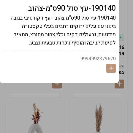
190140-עץ סול 90ס"מ-צהוב
190140-עץ סול 90ס"מ צהוב - עץ דקורטיבי בגובה
בינוני עם עלים ירוקים רחבים בעלי טקסטורה
מודגשת, גבעולים דקים וכלי צהוב מחורץ, מתאים
במלאי
במלאי
לפינות ישיבה ומוסיף נוכחות טבעית וצבע.
19616-אגרטל הרמס
19615-2/14-אגרטל מון
19ס"מ -קרם
21ס"מ -לבן נקי
9994992379620
9009592379625
9009492379626
במארז
6
במארז
6