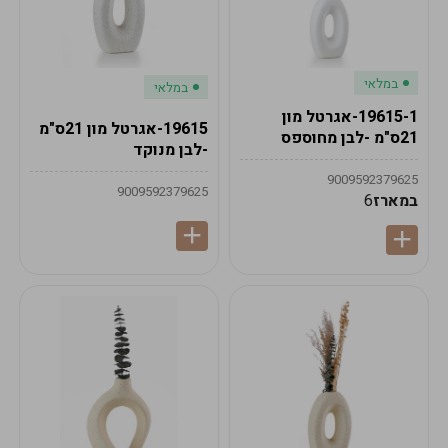
במלאי
במלאי
19615-1-אגרטל מון
19615-אגרטל מון 21ס"מ
21ס"מ -לבן מחוספס
-לבן מנוקד
9009592379625
9009592379625
במארז
6