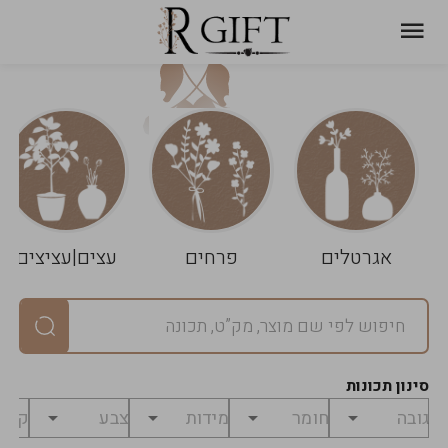
עגלת
ניקוי
שלך
הסל
אגרטלים
פרחים
עצים|עציצים
סיכום
יחידות
0
במארז
0
סינון תכונות
מחיר
0
₪
לפני