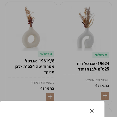
במלאי
במלאי
19619/8-אגרטל
19624-אגרטל רות
אפרודיטה 24ס"מ -לבן
25ס"מ-לבן מנוקד
מנוקד
9299202379620
9009392379627
במארז
4
במארז
4