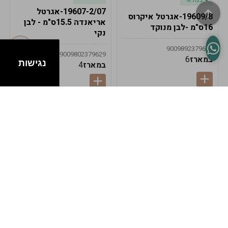
19607-2/07-אגרטל
19609/8-אגרטל איקרוס
אריאנדה 15.5ס"מ - לבן
16ס"מ -לבן מנוקד
נקי
9009892379622
9009802379629
במארז
6
נגישות
במארז
4
במלאי
במלאי
19607-1-אגרטל
19607/6-אגרטל