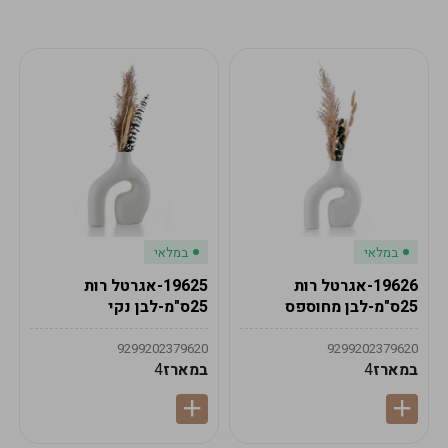
מע"מ
מע"מ
0
₪
0%
0
סה"כ
₪
לתשלום
לסיום הזמנה
במלאי
במלאי
19626-אגרטל רות
19625-אגרטל רות
25ס"מ-לבן מחוספס
25ס"מ-לבן נקי
9299202379620
9299202379620
במארז
4
במארז
4