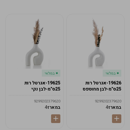
מע"מ
מע"מ
0
₪
0%
0
סה"כ
₪
לתשלום
לסיום הזמנה
במלאי
במלאי
19626-אגרטל רות
19625-אגרטל רות
25ס"מ-לבן מחוספס
25ס"מ-לבן נקי
9299202379620
9299202379620
במארז
4
במארז
4