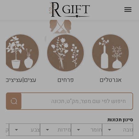
עגלת
ניקוי
שלך
הסל
אגרטלים
פרחים
עצים|עציצים
סיכום
יחידות
0
במארז
0
סינון תכונות
מחיר
0
₪
לפני