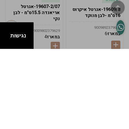
19607-2/07-אגרטל
19609/8-אגרטל איקרוס
אריאנדה 15.5ס"מ - לבן
16ס"מ -לבן מנוקד
נקי
9009892379622
9009802379629
במארז
6
נגישות
במארז
4
במלאי
במלאי
19607-1-אגרטל
19607/6-אגרטל