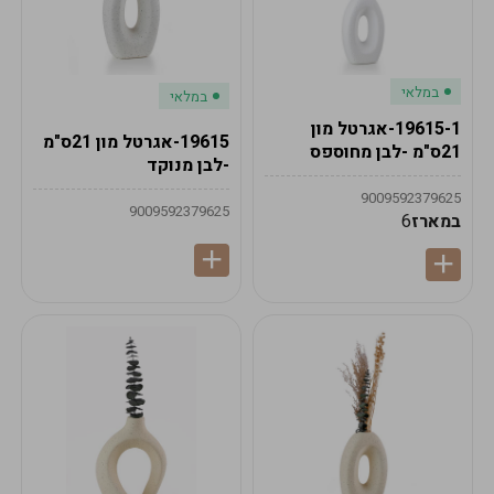
במלאי
במלאי
19615-1-אגרטל מון
19615-אגרטל מון 21ס"מ
21ס"מ -לבן מחוספס
-לבן מנוקד
9009592379625
9009592379625
במארז
6