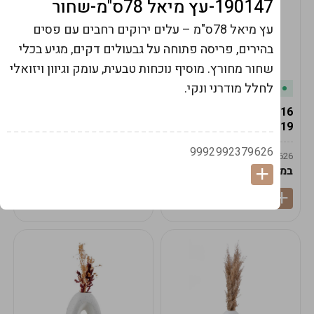
190147-עץ מיאל 78ס"מ-שחור
עץ מיאל 78ס"מ – עלים ירוקים רחבים עם פסים
בהירים, פריסה פתוחה על גבעולים דקים, מגיע בכלי
שחור מחורץ. מוסיף נוכחות טבעית, עומק וגיוון ויזואלי
לחלל מודרני ונקי.
במלאי
במלאי
19616-אגרטל הרמס
19615-2/14-אגרטל מון
19ס"מ -קרם
21ס"מ -לבן נקי
9992992379626
9009592379625
9009492379626
במארז
6
במארז
6