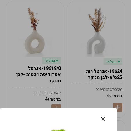
במלאי
במלאי
19619/8-אגרטל
19624-אגרטל רות
אפרודיטה 24ס"מ -לבן
25ס"מ-לבן מנוקד
מנוקד
9299202379620
9009392379627
במארז
4
במארז
4