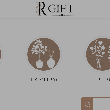
רחים
עצים|עציצים