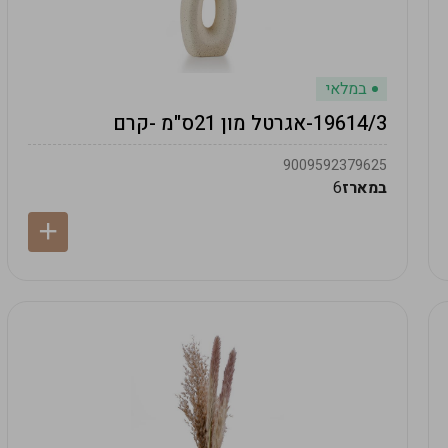
במלאי
19614/3-אגרטל מון 21ס"מ -קרם
9009592379625
במארז
6