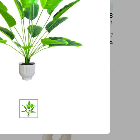
במלאי
19619/8-אגרטל אפרודיטה 24ס"מ -לבן
מנוקד
9009392379627
במארז
4