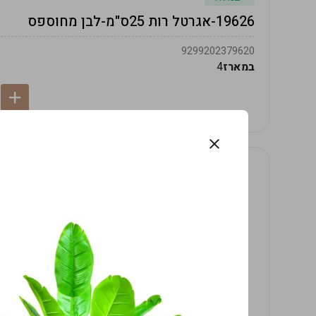
19626-אגרטל רות 25ס"מ-לבן מחוספס
9299202379620
במארז
4