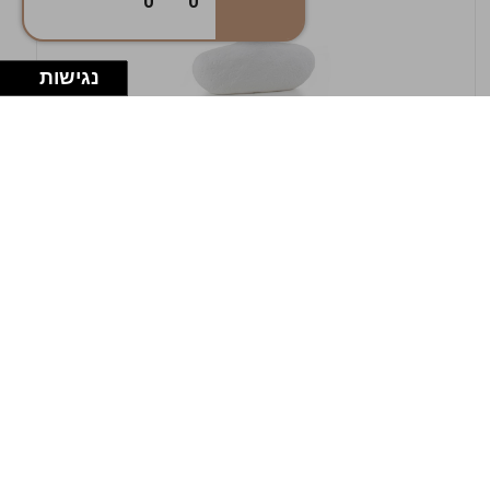
0
0
נגישות
במלאי
19607-1-אגרטל אריאנדה 15.5ס"מ - לבן
מחוספס
9009802379629
במארז
4