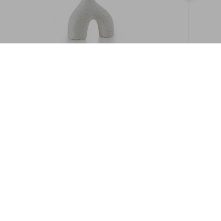
במלאי
19609/8-אגרטל איקרוס 16ס"מ -לבן מנוקד
9009892379622
במארז
6