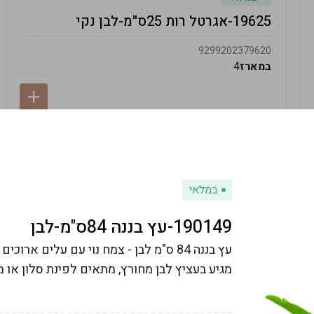
19625-אגרטל רות 25ס"מ-לבן נקי
9299202379620
במארז
4
במלאי
190149-עץ בננה 84ס"מ-לבן
עץ בננה 84 ס"מ לבן - צמח נוי עם עלים א
מגיע בעציץ לבן מחורץ, מתאים לפינת סלון או 