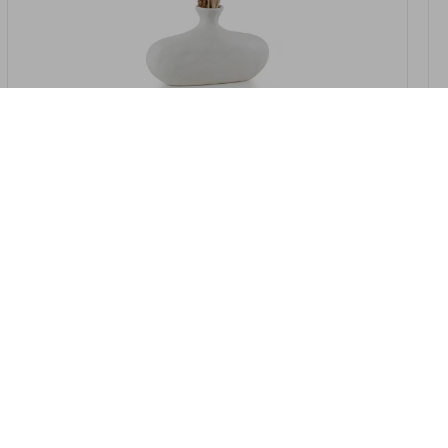
במלאי
19607-2/07-אגרטל אריאנדה 15.5ס"מ -
לבן נקי
9009802379629
במארז
4