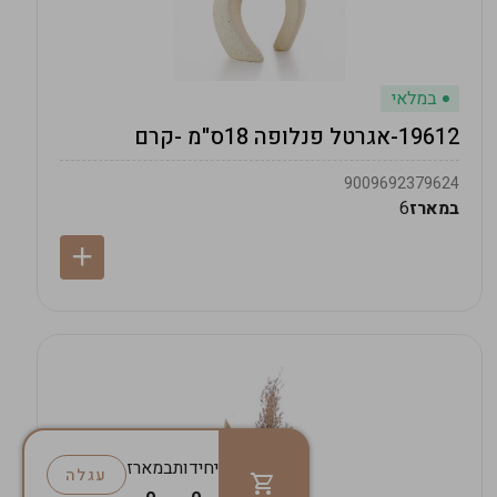
במלאי
19612-אגרטל פנלופה 18ס"מ -קרם
9009692379624
במארז
6
יחידות
במארז
עגלה