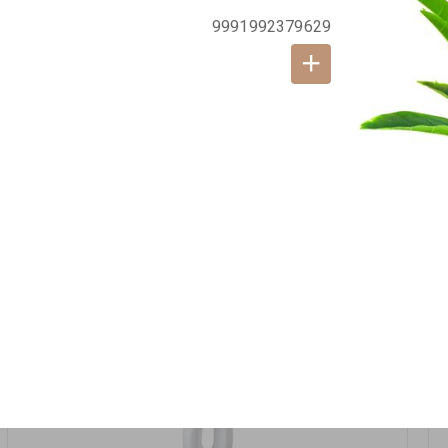
אזל המלאי
9991992379629
19617-2/17-אגרטל הרמס 19ס"מ -לבן נקי
9009492379626
במארז
6