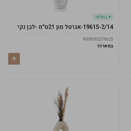
במלאי
19615-2/14-אגרטל מון 21ס"מ -לבן נקי
9009592379625
במארז
6