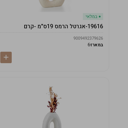
במלאי
19616-אגרטל הרמס 19ס"מ -קרם
9009492379626
במארז
6