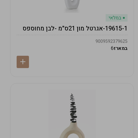
במלאי
19615-1-אגרטל מון 21ס"מ -לבן מחוספס
9009592379625
במארז
6