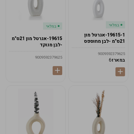
במלאי
במלאי
19615-1-אגרטל מון
19615-אגרטל מון 21ס"מ
21ס"מ -לבן מחוספס
-לבן מנוקד
9009592379625
9009592379625
במארז
6