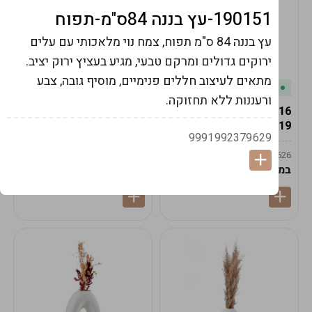
190151-עץ בננה 84ס"מ-תפוח
עץ בננה 84 ס"מ תפוח, צמח נוי מלאכותי עם עלים
ירוקים גדולים ומרקם טבעי, מגיע בעציץ ירוק יציב.
מתאים לעיצוב חללים פנימיים, מוסיף גובה, צבע
במלאי
במלאי
ורעננות ללא תחזוקה.
19616-אגרטל הרמס
19615-2/14-אגרטל מון
19ס"מ -קרם
21ס"מ -לבן נקי
9991992379629
9009592379625
9009492379626
במארז
6
במארז
6