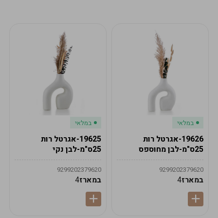
מע"מ
מע"מ
0
₪
0%
0
סה"כ
₪
לתשלום
לסיום הזמנה
במלאי
במלאי
19626-אגרטל רות
19625-אגרטל רות
25ס"מ-לבן מחוספס
25ס"מ-לבן נקי
9299202379620
9299202379620
במארז
4
במארז
4