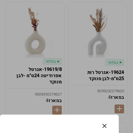
במלאי
במלאי
19619/8-אגרטל
19624-אגרטל רות
אפרודיטה 24ס"מ -לבן
25ס"מ-לבן מנוקד
מנוקד
9299202379620
9009392379627
במארז
4
במארז
4