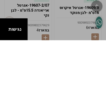
19607-2/07-אגרטל
19609/8-אגרטל איקרוס
אריאנדה 15.5ס"מ - לבן
16ס"מ -לבן מנוקד
נקי
9009892379622
9009802379629
במארז
6
נגישות
במארז
4
במלאי
במלאי
19607-1-אגרטל
19607/6-אגרטל