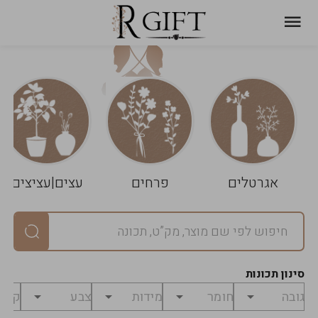
עגלת
ניקוי
שלך
הסל
אגרטלים
פרחים
עצים|עציצים
סיכום
יחידות
0
במארז
0
סינון תכונות
מחיר
0
₪
לפני