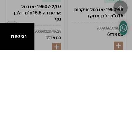
19607-2/07-אגרטל
19609/8-אגרטל איקרוס
אריאנדה 15.5ס"מ - לבן
16ס"מ -לבן מנוקד
נקי
9009892379622
9009802379629
במארז
6
נגישות
במארז
4
במלאי
במלאי
19607-1-אגרטל
19607/6-אגרטל