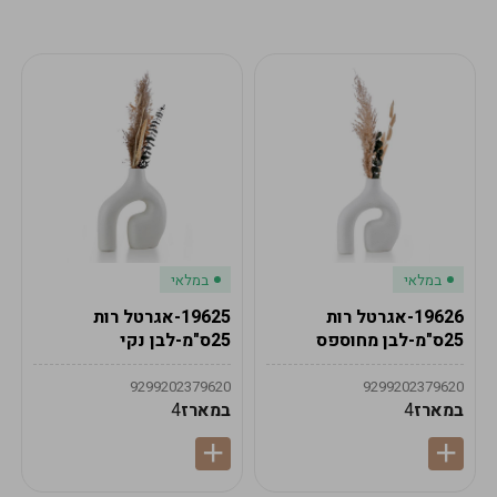
מע"מ
מע"מ
0
₪
0%
0
סה"כ
₪
לתשלום
לסיום הזמנה
במלאי
במלאי
19626-אגרטל רות
19625-אגרטל רות
25ס"מ-לבן מחוספס
25ס"מ-לבן נקי
9299202379620
9299202379620
במארז
4
במארז
4