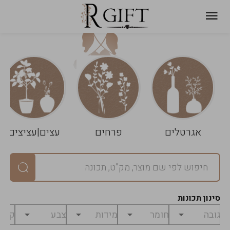
עגלת
ניקוי
שלך
הסל
אגרטלים
פרחים
עצים|עציצים
סיכום
יחידות
0
במארז
0
סינון תכונות
מחיר
0
₪
לפני