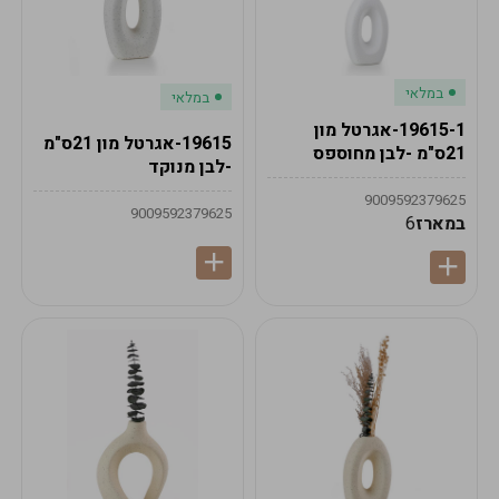
במלאי
במלאי
19615-1-אגרטל מון
19615-אגרטל מון 21ס"מ
21ס"מ -לבן מחוספס
-לבן מנוקד
9009592379625
9009592379625
במארז
6