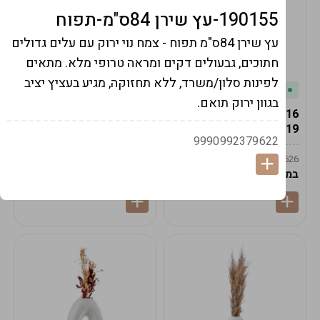
190155-עץ שירן 84ס"מ-תפוח
עץ שירן 84ס"מ תפוח - צמח נוי ירוק עם עלים גדולים
חתוכים, גבעולים דקים ומראה טרופי מלא. מתאים
לפינות סלון/משרד, ללא תחזוקה, מגיע בעציץ יציב
במלאי
במלאי
בגוון ירוק תואם.
19616-אגרטל הרמס
19615-2/14-אגרטל מון
19ס"מ -קרם
21ס"מ -לבן נקי
9990992379622
9009592379625
9009492379626
במארז
6
במארז
6