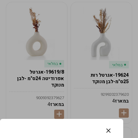
במלאי
במלאי
19619/8-אגרטל
19624-אגרטל רות
אפרודיטה 24ס"מ -לבן
25ס"מ-לבן מנוקד
מנוקד
9299202379620
9009392379627
במארז
4
במארז
4