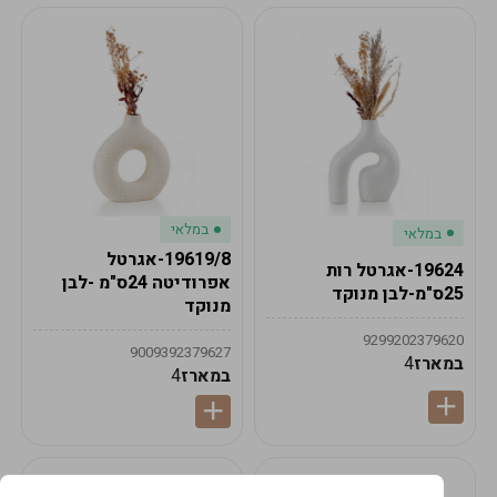
במלאי
במלאי
19619/8-אגרטל
19624-אגרטל רות
אפרודיטה 24ס"מ -לבן
25ס"מ-לבן מנוקד
מנוקד
9299202379620
9009392379627
במארז
4
במארז
4