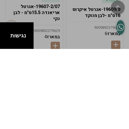
19607-2/07-אגרטל
19609/8-אגרטל איקרוס
אריאנדה 15.5ס"מ - לבן
16ס"מ -לבן מנוקד
נקי
9009892379622
9009802379629
במארז
6
נגישות
במארז
4
במלאי
במלאי
19607-1-אגרטל
19607/6-אגרטל