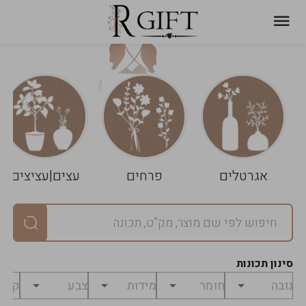
עגלת
ניקוי
שלך
הסל
אגרטלים
פרחים
עצים|עציצים
סיכום
יחידות
0
במארז
0
סינון תכונות
מחיר
0
₪
לפני