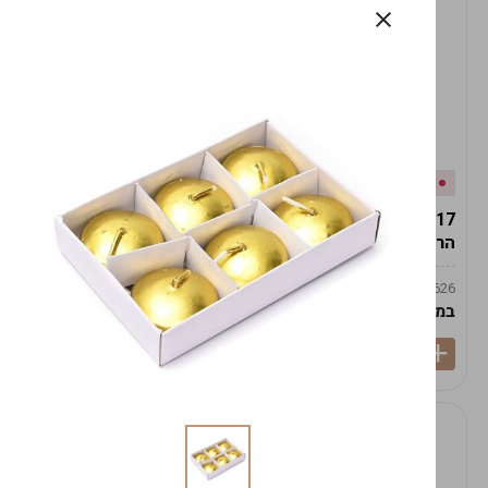
אזל המלאי
במלאי
19617-2/17-אגרטל
19617/6-אגרטל הרמס
הרמס 19ס"מ -לבן נקי
19ס"מ -לבן מנוקד
9009492379626
9009492379626
במארז
6
במארז
6