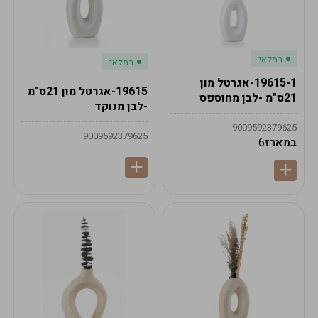
במלאי
במלאי
19615-1-אגרטל מון
19615-אגרטל מון 21ס"מ
21ס"מ -לבן מחוספס
-לבן מנוקד
9009592379625
9009592379625
במארז
6