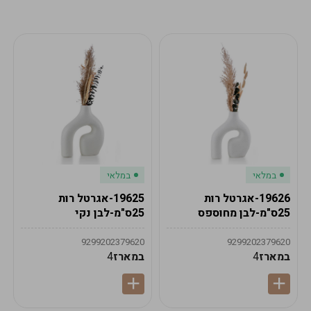
מע"מ
מע"מ
0
₪
0%
0
סה"כ
₪
לתשלום
לסיום הזמנה
במלאי
במלאי
19626-אגרטל רות
19625-אגרטל רות
25ס"מ-לבן מחוספס
25ס"מ-לבן נקי
9299202379620
9299202379620
במארז
4
במארז
4