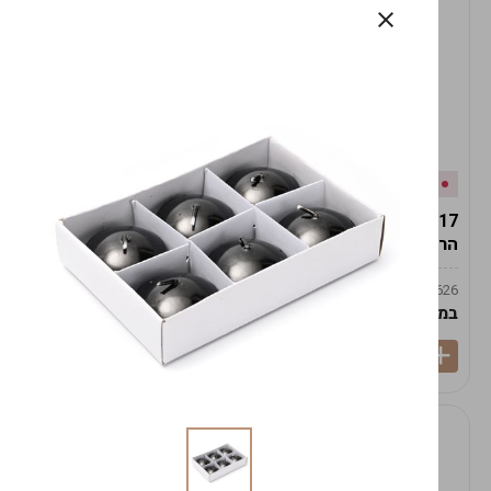
אזל המלאי
במלאי
19617-2/17-אגרטל
19617/6-אגרטל הרמס
הרמס 19ס"מ -לבן נקי
19ס"מ -לבן מנוקד
9009492379626
9009492379626
במארז
6
במארז
6