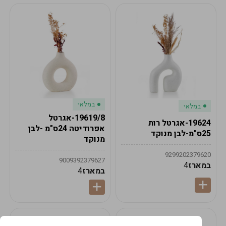
במלאי
במלאי
19619/8-אגרטל
19624-אגרטל רות
אפרודיטה 24ס"מ -לבן
25ס"מ-לבן מנוקד
מנוקד
9299202379620
9009392379627
במארז
4
במארז
4