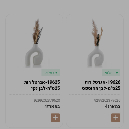
מע"מ
מע"מ
0
₪
0%
0
סה"כ
₪
לתשלום
לסיום הזמנה
במלאי
במלאי
19626-אגרטל רות
19625-אגרטל רות
25ס"מ-לבן מחוספס
25ס"מ-לבן נקי
9299202379620
9299202379620
במארז
4
במארז
4