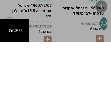
19607-2/07-אגרטל
19609/8-אגרטל איקרוס
אריאנדה 15.5ס"מ - לבן
16ס"מ -לבן מנוקד
נקי
9009892379622
9009802379629
במארז
6
נגישות
במארז
4
במלאי
במלאי
19607-1-אגרטל
19607/6-אגרטל