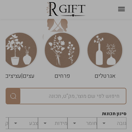
עגלת
ניקוי
שלך
הסל
אגרטלים
פרחים
עצים|עציצים
סיכום
יחידות
0
במארז
0
סינון תכונות
מחיר
0
₪
לפני