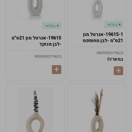
במלאי
במלאי
19615-1-אגרטל מון
19615-אגרטל מון 21ס"מ
21ס"מ -לבן מחוספס
-לבן מנוקד
9009592379625
9009592379625
במארז
6