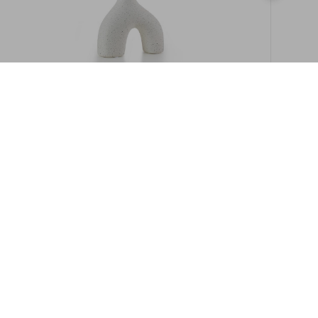
במלאי
19609/8-אגרטל איקרוס 16ס"מ -לבן מנוקד
9009892379622
במארז
6