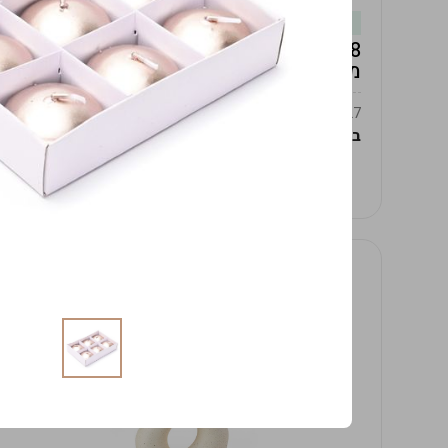
במלאי
19619/8-אגרטל אפרודיטה 24ס"מ -לבן
מנוקד
9009392379627
במארז
4