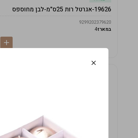
19626-אגרטל רות 25ס"מ-לבן מחוספס
9299202379620
במארז
4