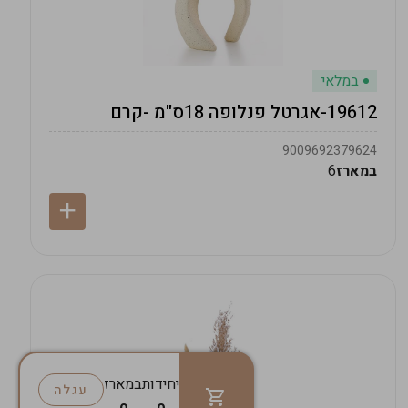
במלאי
19612-אגרטל פנלופה 18ס"מ -קרם
9009692379624
במארז
6
יחידות
במארז
עגלה