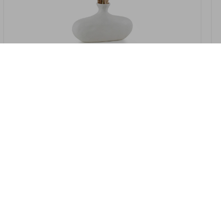
במלאי
19607-2/07-אגרטל אריאנדה 15.5ס"מ -
לבן נקי
9009802379629
במארז
4