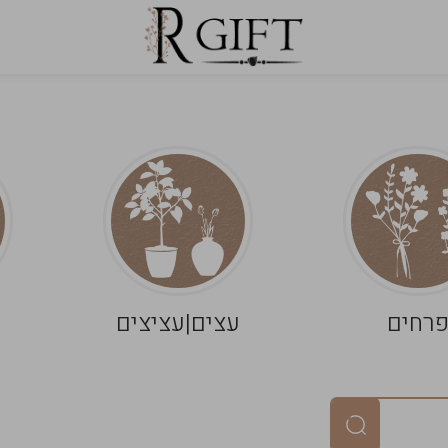
רחים
עצים|עציצים