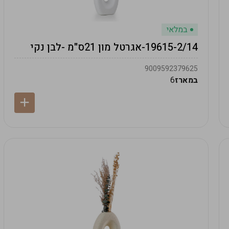
במלאי
19615-2/14-אגרטל מון 21ס"מ -לבן נקי
9009592379625
במארז
6