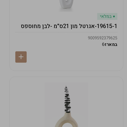
במלאי
19615-1-אגרטל מון 21ס"מ -לבן מחוספס
9009592379625
במארז
6