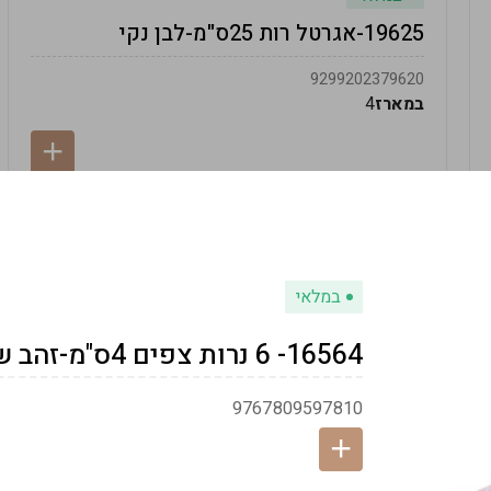
19625-אגרטל רות 25ס"מ-לבן נקי
9299202379620
במארז
4
במלאי
16564- 6 נרות צפים 4ס"מ-זהב שמפניה
9767809597810