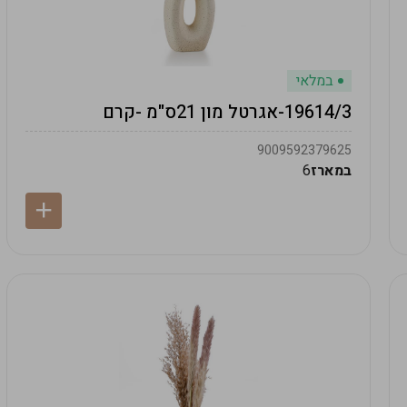
במלאי
19614/3-אגרטל מון 21ס"מ -קרם
9009592379625
במארז
6