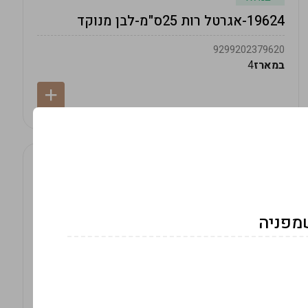
19624-אגרטל רות 25ס"מ-לבן מנוקד
9299202379620
במארז
4