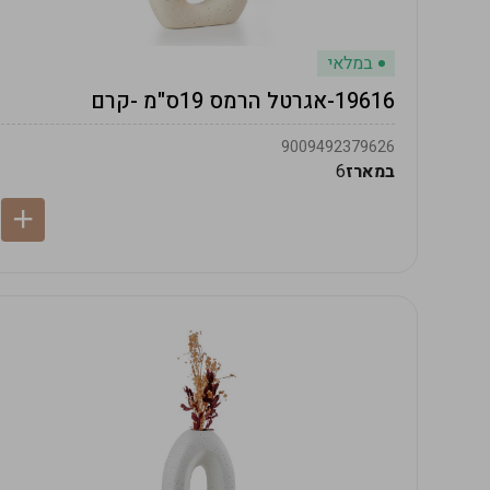
במלאי
19616-אגרטל הרמס 19ס"מ -קרם
9009492379626
במארז
6