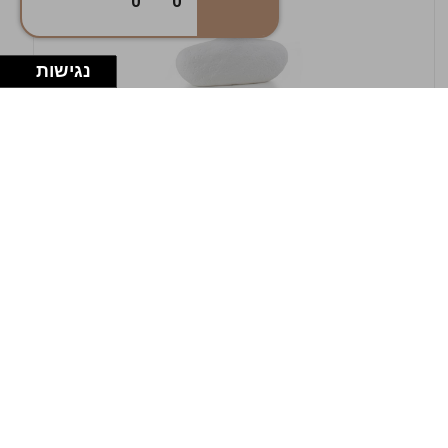
0
0
נגישות
במלאי
19607-1-אגרטל אריאנדה 15.5ס"מ - לבן
מחוספס
9009802379629
במארז
4