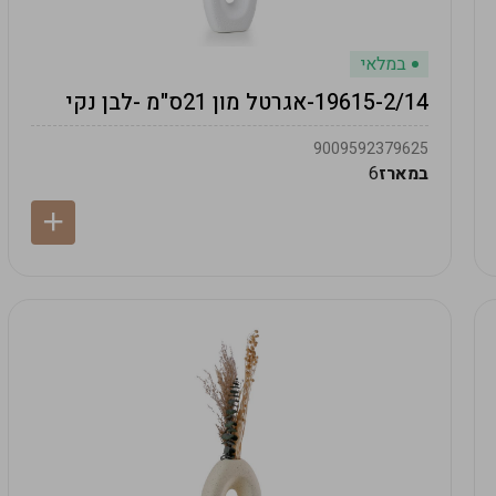
במלאי
19615-2/14-אגרטל מון 21ס"מ -לבן נקי
9009592379625
במארז
6