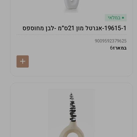
במלאי
19615-1-אגרטל מון 21ס"מ -לבן מחוספס
9009592379625
במארז
6