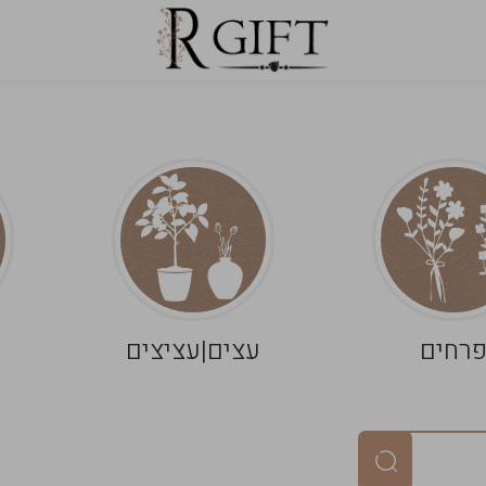
רחים
עצים|עציצים