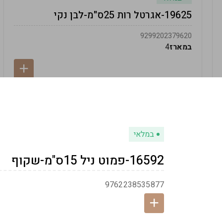
19625-אגרטל רות 25ס"מ-לבן נקי
9299202379620
במארז
4
במלאי
16592-פמוט ניל 15ס"מ-שקוף
9762238535877