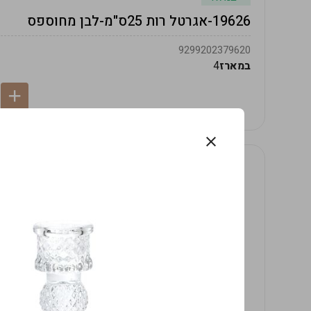
19626-אגרטל רות 25ס"מ-לבן מחוספס
9299202379620
במארז
4