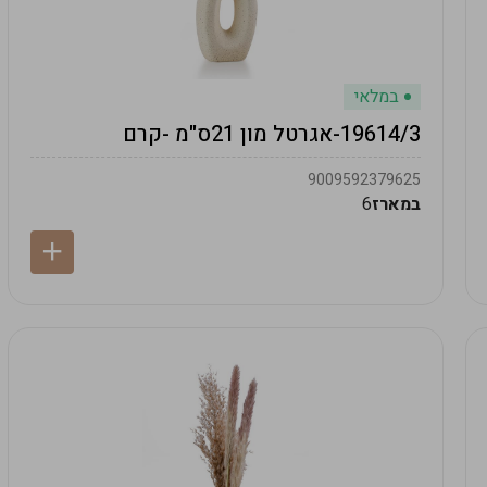
במלאי
19614/3-אגרטל מון 21ס"מ -קרם
9009592379625
במארז
6