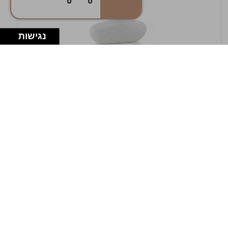
0
0
נגישות
במלאי
19607-1-אגרטל אריאנדה 15.5ס"מ - לבן
מחוספס
9009802379629
במארז
4