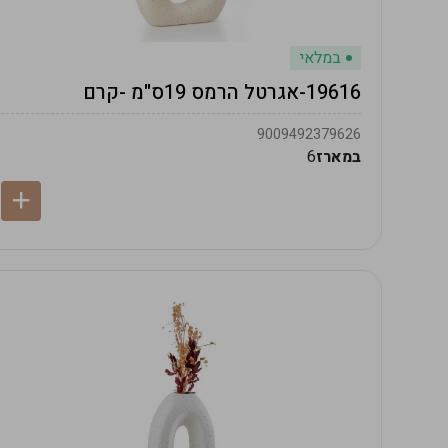
במלאי
19616-אגרטל הרמס 19ס"מ -קרם
9009492379626
במארז
6