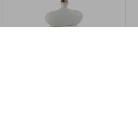
במלאי
19607-2/07-אגרטל אריאנדה 15.5ס"מ -
לבן נקי
9009802379629
במארז
4