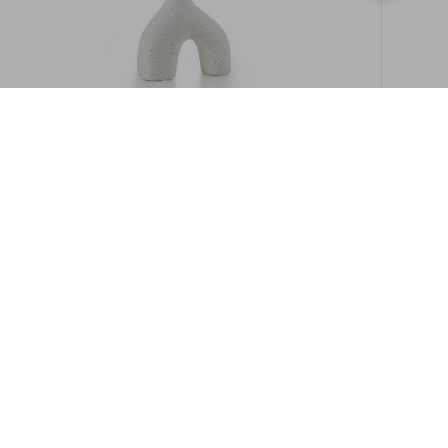
במלאי
19609/8-אגרטל איקרוס 16ס"מ -לבן מנוקד
9009892379622
במארז
6