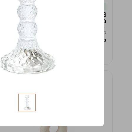
במלאי
19619/8-אגרטל אפרודיטה 24ס"מ -לבן
מנוקד
9009392379627
במארז
4