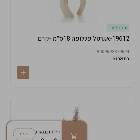
במלאי
19612-אגרטל פנלופה 18ס"מ -קרם
9009692379624
במארז
6
יחידות
במארז
עגלה