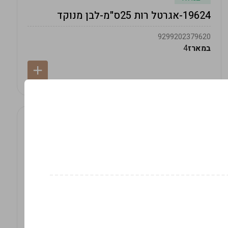
19624-אגרטל רות 25ס"מ-לבן מנוקד
9299202379620
במארז
4