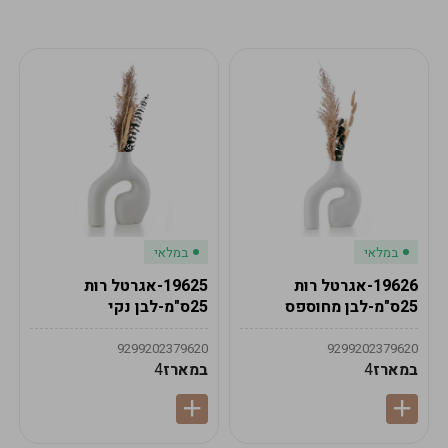
מע"מ
מע"מ
0
₪
0%
0
סה"כ
₪
לתשלום
לסיום הזמנה
במלאי
במלאי
19626-אגרטל רות
19625-אגרטל רות
25ס"מ-לבן מחוספס
25ס"מ-לבן נקי
9299202379620
9299202379620
במארז
4
במארז
4