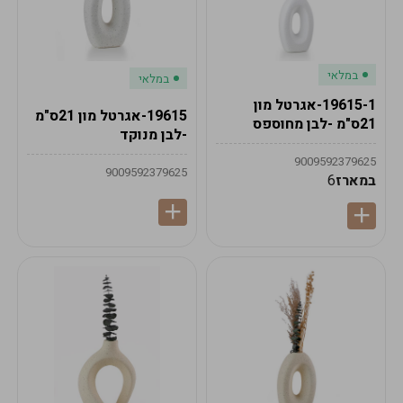
במלאי
במלאי
19615-1-אגרטל מון
19615-אגרטל מון 21ס"מ
21ס"מ -לבן מחוספס
-לבן מנוקד
9009592379625
9009592379625
במארז
6