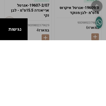
19607-2/07-אגרטל
19609/8-אגרטל איקרוס
אריאנדה 15.5ס"מ - לבן
16ס"מ -לבן מנוקד
נקי
9009892379622
9009802379629
במארז
6
נגישות
במארז
4
במלאי
במלאי
19607-1-אגרטל
19607/6-אגרטל