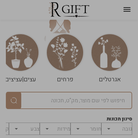
עגלת
ניקוי
שלך
הסל
אגרטלים
פרחים
עצים|עציצים
סיכום
יחידות
0
במארז
0
סינון תכונות
מחיר
0
₪
לפני