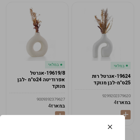
במלאי
במלאי
19619/8-אגרטל
19624-אגרטל רות
אפרודיטה 24ס"מ -לבן
25ס"מ-לבן מנוקד
מנוקד
9299202379620
9009392379627
במארז
4
במארז
4