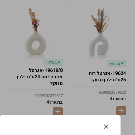
במלאי
במלאי
19619/8-אגרטל
19624-אגרטל רות
אפרודיטה 24ס"מ -לבן
25ס"מ-לבן מנוקד
מנוקד
9299202379620
9009392379627
במארז
4
במארז
4