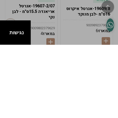
19607-2/07-אגרטל
19609/8-אגרטל איקרוס
אריאנדה 15.5ס"מ - לבן
16ס"מ -לבן מנוקד
נקי
9009892379622
9009802379629
במארז
6
נגישות
במארז
4
במלאי
במלאי
19607-1-אגרטל
19607/6-אגרטל