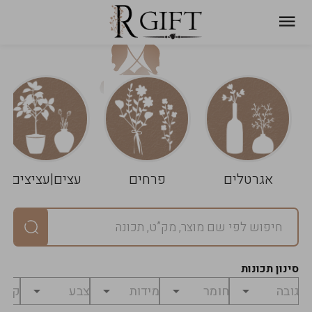
עגלת
ניקוי
שלך
הסל
אגרטלים
פרחים
עצים|עציצים
סיכום
יחידות
0
במארז
0
סינון תכונות
מחיר
0
₪
לפני