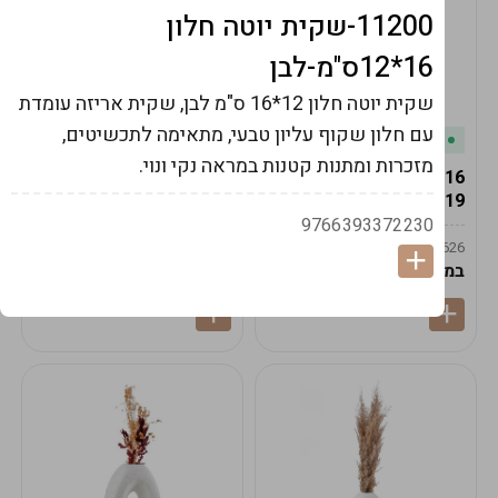
11200-שקית יוטה חלון
16*12ס"מ-לבן
שקית יוטה חלון 12*16 ס"מ לבן, שקית אריזה עומדת
עם חלון שקוף עליון טבעי, מתאימה לתכשיטים,
במלאי
במלאי
מזכרות ומתנות קטנות במראה נקי ונוי.
19616-אגרטל הרמס
19615-2/14-אגרטל מון
19ס"מ -קרם
21ס"מ -לבן נקי
9766393372230
9009592379625
9009492379626
במארז
6
במארז
6