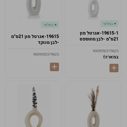
במלאי
במלאי
19615-1-אגרטל מון
19615-אגרטל מון 21ס"מ
21ס"מ -לבן מחוספס
-לבן מנוקד
9009592379625
9009592379625
במארז
6