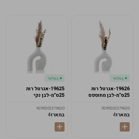
מע"מ
מע"מ
0
₪
0%
0
סה"כ
₪
לתשלום
לסיום הזמנה
במלאי
במלאי
19626-אגרטל רות
19625-אגרטל רות
25ס"מ-לבן מחוספס
25ס"מ-לבן נקי
9299202379620
9299202379620
במארז
4
במארז
4