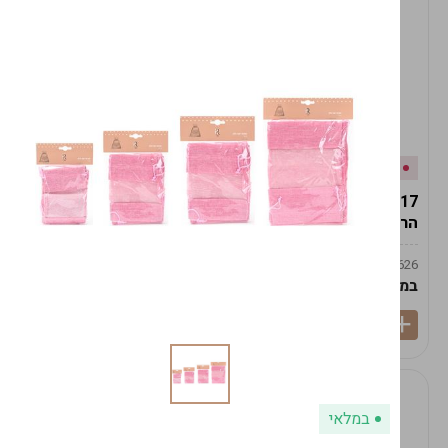
אזל המלאי
במלאי
19617-2/17-אגרטל
19617/6-אגרטל הרמס
הרמס 19ס"מ -לבן נקי
19ס"מ -לבן מנוקד
9009492379626
9009492379626
במארז
6
במארז
6
במלאי