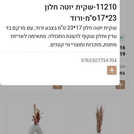
11210-שקית יוטה חלון
23*17ס"מ-ורוד
שקית יוטה חלון 17*23 ס"מ בצבע ורוד, עם מרקם בד
עדין וחלון שקוף להצגת התכולה. מתאימה לאריזת
במלאי
במלאי
מתנות, מזכרות ומוצרי נוי קטנים.
19616-אגרטל הרמס
19615-2/14-אגרטל מון
19ס"מ -קרם
21ס"מ -לבן נקי
9765507734704
9009592379625
9009492379626
במארז
6
במארז
6