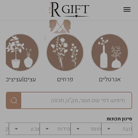
עגלת
ניקוי
שלך
הסל
אגרטלים
פרחים
עצים|עציצים
סיכום
יחידות
0
במארז
0
סינון תכונות
מחיר
0
₪
לפני