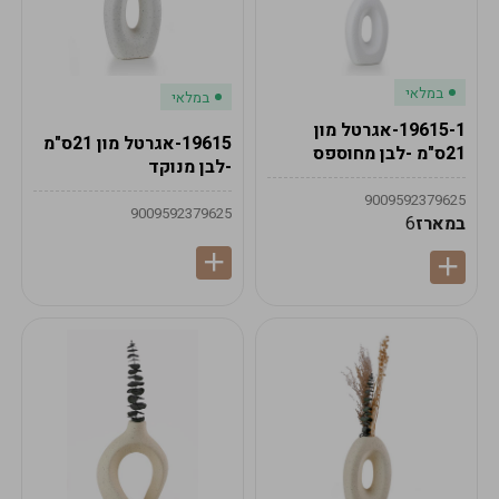
במלאי
במלאי
19615-1-אגרטל מון
19615-אגרטל מון 21ס"מ
21ס"מ -לבן מחוספס
-לבן מנוקד
9009592379625
9009592379625
במארז
6