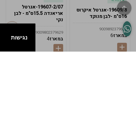
19607-2/07-אגרטל
19609/8-אגרטל איקרוס
אריאנדה 15.5ס"מ - לבן
16ס"מ -לבן מנוקד
נקי
9009892379622
9009802379629
במארז
6
נגישות
במארז
4
במלאי
במלאי
19607-1-אגרטל
19607/6-אגרטל