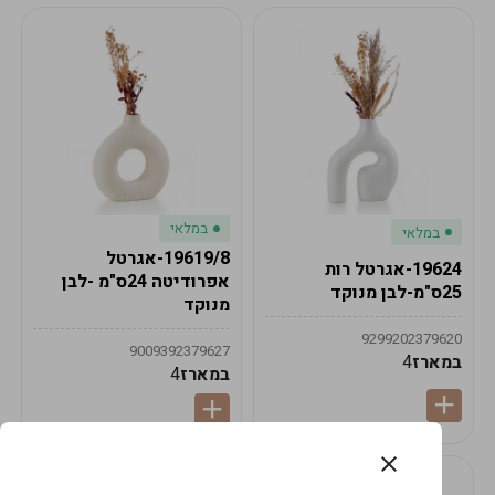
במלאי
במלאי
19619/8-אגרטל
19624-אגרטל רות
אפרודיטה 24ס"מ -לבן
25ס"מ-לבן מנוקד
מנוקד
9299202379620
9009392379627
במארז
4
במארז
4