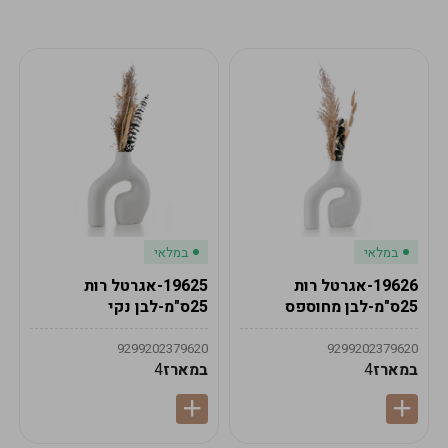
מע"מ
מע"מ
0
₪
0%
0
סה"כ
₪
לתשלום
לסיום הזמנה
במלאי
במלאי
19626-אגרטל רות
19625-אגרטל רות
25ס"מ-לבן מחוספס
25ס"מ-לבן נקי
9299202379620
9299202379620
במארז
4
במארז
4