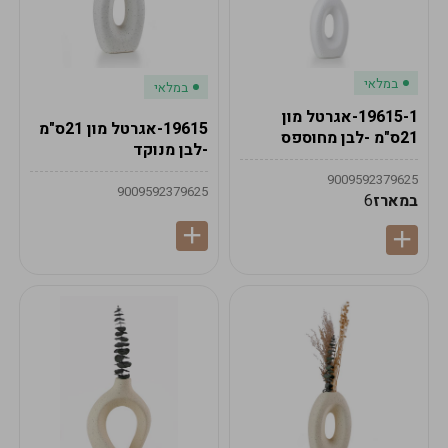
במלאי
במלאי
19615-1-אגרטל מון
19615-אגרטל מון 21ס"מ
21ס"מ -לבן מחוספס
-לבן מנוקד
9009592379625
9009592379625
במארז
6