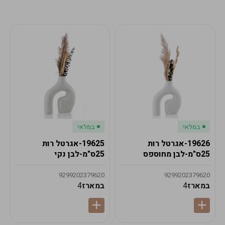
מע"מ
מע"מ
0
₪
0%
0
סה"כ
₪
לתשלום
לסיום הזמנה
במלאי
במלאי
19626-אגרטל רות
19625-אגרטל רות
25ס"מ-לבן מחוספס
25ס"מ-לבן נקי
9299202379620
9299202379620
במארז
4
במארז
4