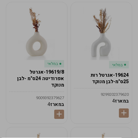
במלאי
במלאי
19619/8-אגרטל
19624-אגרטל רות
אפרודיטה 24ס"מ -לבן
25ס"מ-לבן מנוקד
מנוקד
9299202379620
9009392379627
במארז
4
במארז
4