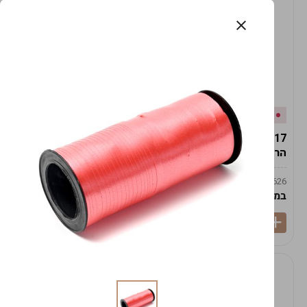
אזל המלאי
במלאי
19617-2/17-אגרטל
19617/6-אגרטל הרמס
הרמס 19ס"מ -לבן נקי
19ס"מ -לבן מנוקד
9009492379626
9009492379626
במארז
6
במארז
6