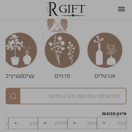
עגלת
ניקוי
שלך
הסל
אגרטלים
פרחים
עצים|עציצים
סיכום
יחידות
0
במארז
0
סינון תכונות
מחיר
0
₪
לפני