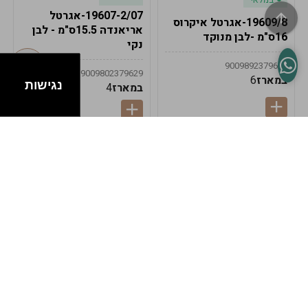
19607-2/07-אגרטל
19609/8-אגרטל איקרוס
אריאנדה 15.5ס"מ - לבן
16ס"מ -לבן מנוקד
נקי
9009892379622
9009802379629
במארז
6
נגישות
במארז
4
במלאי
במלאי
19607-1-אגרטל
19607/6-אגרטל