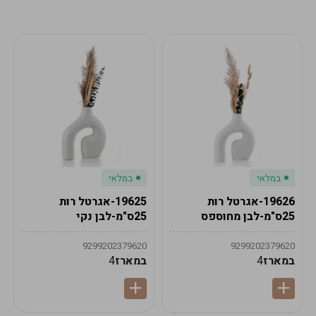
מע"מ
מע"מ
0
₪
0%
0
סה"כ
₪
לתשלום
לסיום הזמנה
במלאי
במלאי
19626-אגרטל רות
19625-אגרטל רות
25ס"מ-לבן מחוספס
25ס"מ-לבן נקי
9299202379620
9299202379620
במארז
4
במארז
4