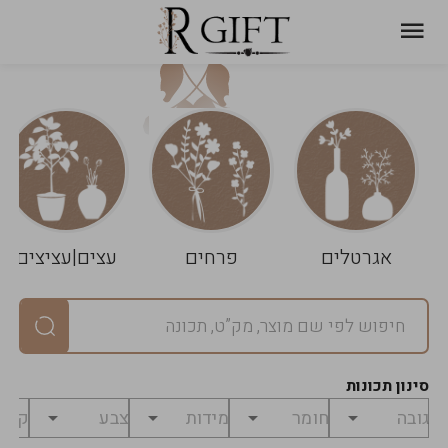
עגלת
ניקוי
שלך
הסל
אגרטלים
פרחים
עצים|עציצים
סיכום
יחידות
0
במארז
0
סינון תכונות
מחיר
0
₪
לפני