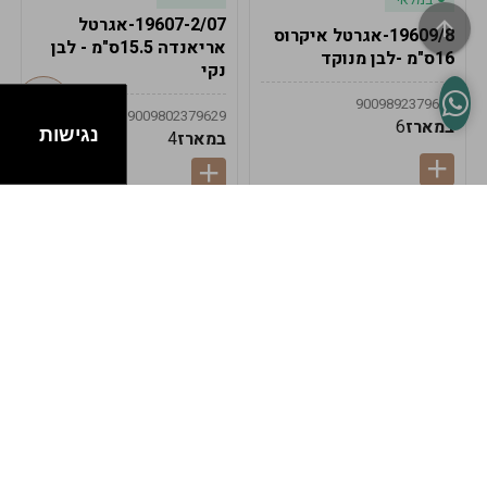
19607-2/07-אגרטל
19609/8-אגרטל איקרוס
אריאנדה 15.5ס"מ - לבן
16ס"מ -לבן מנוקד
נקי
9009892379622
9009802379629
במארז
6
נגישות
במארז
4
במלאי
במלאי
19607-1-אגרטל
19607/6-אגרטל