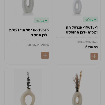
במלאי
במלאי
19615-1-אגרטל מון
19615-אגרטל מון 21ס"מ
21ס"מ -לבן מחוספס
-לבן מנוקד
9009592379625
9009592379625
במארז
6