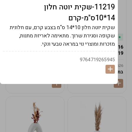
11219-שקית יוטה חלון
14*10ס"מ-קרם
שקית יוטה חלון 10*14 ס"מ בצבע קרם, עם חלונית
שקופה וסגירת שרוך. מתאימה לאריזת מתנות,
במלאי
במלאי
מזכרות ומוצרי נוי במראה טבעי ונקי.
19616-אגרטל הרמס
19615-2/14-אגרטל מון
19ס"מ -קרם
21ס"מ -לבן נקי
9764719265945
9009592379625
9009492379626
במארז
6
במארז
6