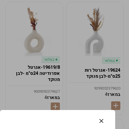
במלאי
במלאי
19619/8-אגרטל
19624-אגרטל רות
אפרודיטה 24ס"מ -לבן
25ס"מ-לבן מנוקד
מנוקד
9299202379620
9009392379627
במארז
4
במארז
4