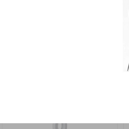
אזל המלאי
19617-2/17-אגרטל הרמס 19ס"מ -לבן נקי
9009492379626
במארז
6