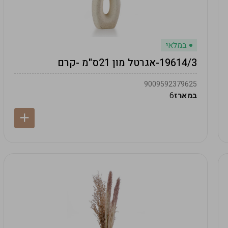
במלאי
19614/3-אגרטל מון 21ס"מ -קרם
9009592379625
במארז
6