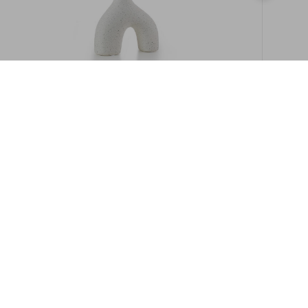
במלאי
19609/8-אגרטל איקרוס 16ס"מ -לבן מנוקד
9009892379622
במארז
6