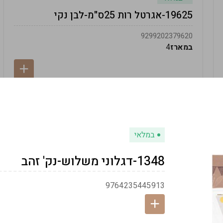
19625-אגרטל רות 25ס"מ-לבן נקי
9299202379620
במארז
4
במלאי
1348-דגלוני משלוש-נק' זהב
9764235445913