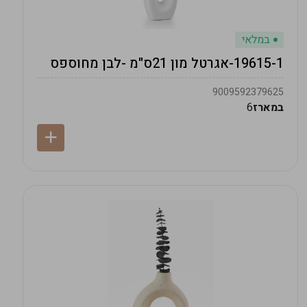
במלאי
19615-1-אגרטל מון 21ס"מ -לבן מחוספס
9009592379625
במארז
6