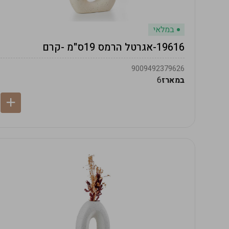
במלאי
19616-אגרטל הרמס 19ס"מ -קרם
9009492379626
במארז
6