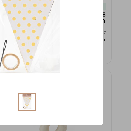
במלאי
19619/8-אגרטל אפרודיטה 24ס"מ -לבן
מנוקד
9009392379627
במארז
4