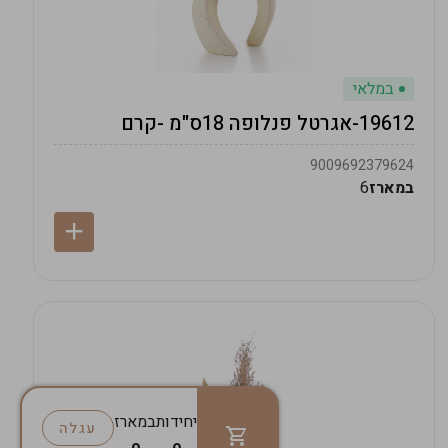
במלאי
19612-אגרטל פנלופה 18ס"מ -קרם
9009692379624
במארז
6
יחידות
במארז
עגלה