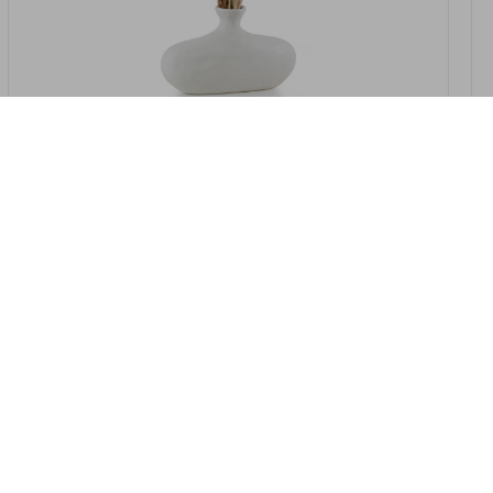
במלאי
19607-2/07-אגרטל אריאנדה 15.5ס"מ -
לבן נקי
9009802379629
במארז
4