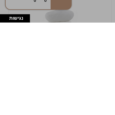
0
0
נגישות
במלאי
19607-1-אגרטל אריאנדה 15.5ס"מ - לבן
מחוספס
9009802379629
במארז
4