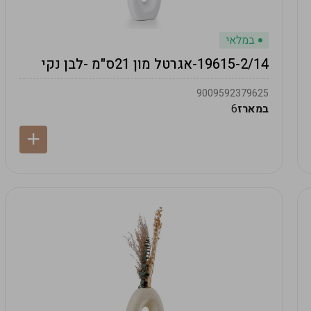
במלאי
19615-2/14-אגרטל מון 21ס"מ -לבן נקי
9009592379625
במארז
6