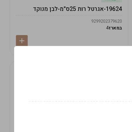
19624-אגרטל רות 25ס"מ-לבן מנוקד
9299202379620
במארז
4