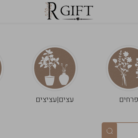
רחים
עצים|עציצים