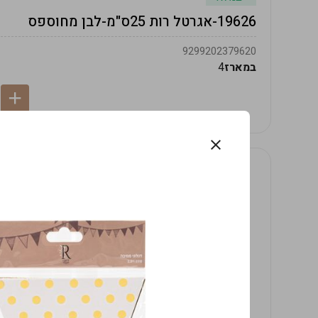
19626-אגרטל רות 25ס"מ-לבן מחוספס
9299202379620
במארז
4