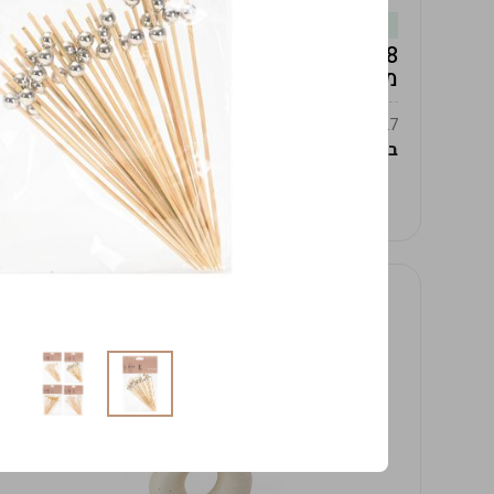
במלאי
19619/8-אגרטל אפרודיטה 24ס"מ -לבן
מנוקד
9009392379627
במארז
4