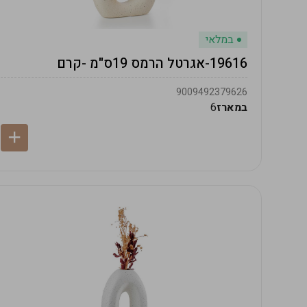
במלאי
19616-אגרטל הרמס 19ס"מ -קרם
9009492379626
במארז
6