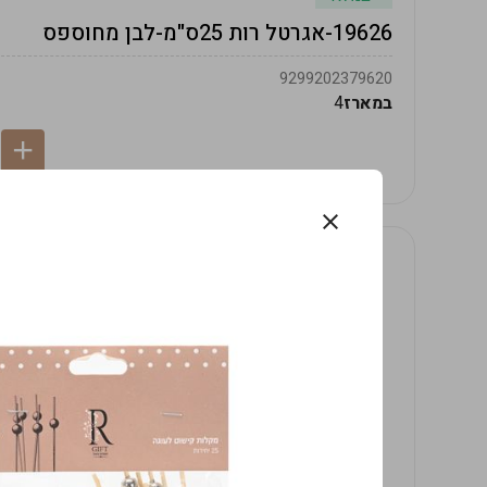
19626-אגרטל רות 25ס"מ-לבן מחוספס
9299202379620
במארז
4