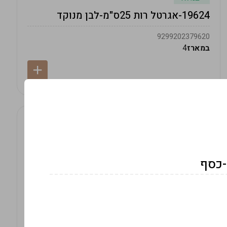
19624-אגרטל רות 25ס"מ-לבן מנוקד
9299202379620
במארז
4