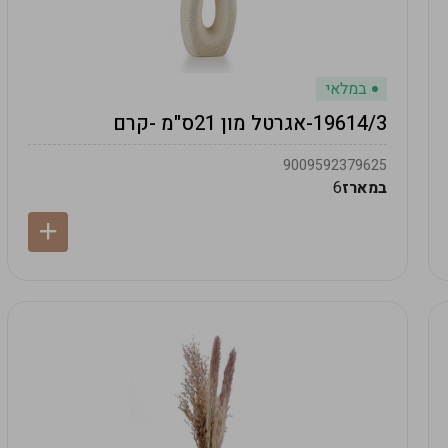
במלאי
19614/3-אגרטל מון 21ס"מ -קרם
9009592379625
במארז
6