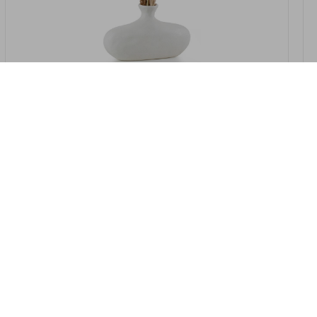
במלאי
19607-2/07-אגרטל אריאנדה 15.5ס"מ -
לבן נקי
9009802379629
במארז
4