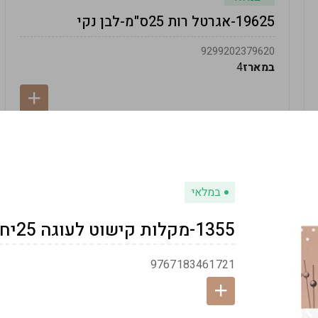
19625-אגרטל רות 25ס"מ-לבן נקי
9299202379620
במארז
4
במלאי
1355-מקלות קישוט לעוגה 25יח-כסף
9767183461721