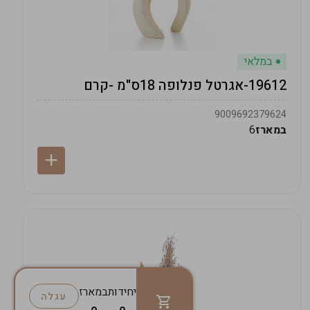
במלאי
19612-אגרטל פנלופה 18ס"מ -קרם
9009692379624
במארז
6
יחידות
במארז
עגלה