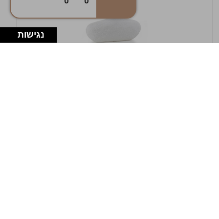
0
0
נגישות
במלאי
19607-1-אגרטל אריאנדה 15.5ס"מ - לבן
מחוספס
9009802379629
במארז
4