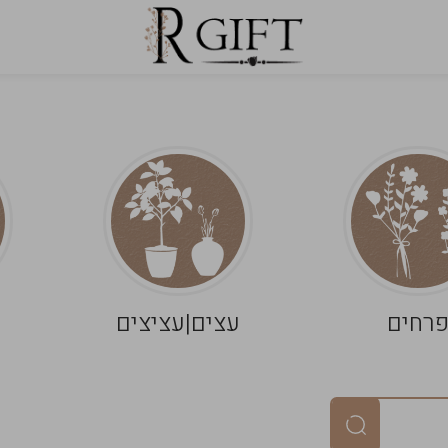
רחים
עצים|עציצים