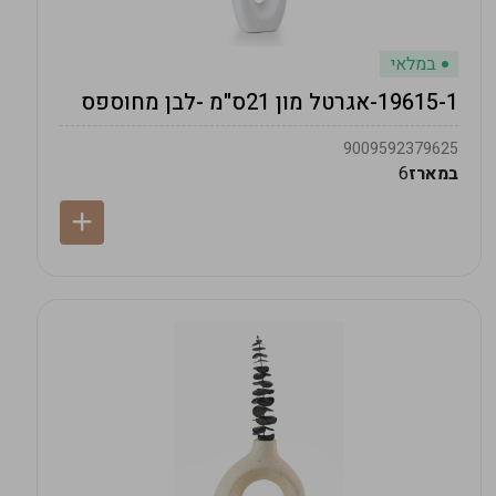
במלאי
19615-1-אגרטל מון 21ס"מ -לבן מחוספס
9009592379625
במארז
6