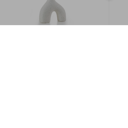
במלאי
19609/8-אגרטל איקרוס 16ס"מ -לבן מנוקד
9009892379622
במארז
6