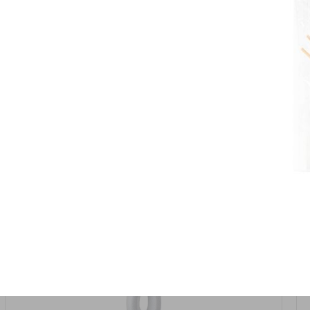
אזל המלאי
19617-2/17-אגרטל הרמס 19ס"מ -לבן נקי
9009492379626
במארז
6