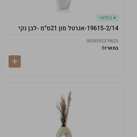
במלאי
19615-2/14-אגרטל מון 21ס"מ -לבן נקי
9009592379625
במארז
6