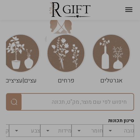
עגלת
ניקוי
שלך
הסל
אגרטלים
פרחים
עצים|עציצים
סיכום
יחידות
0
במארז
0
סינון תכונות
מחיר
0
₪
לפני