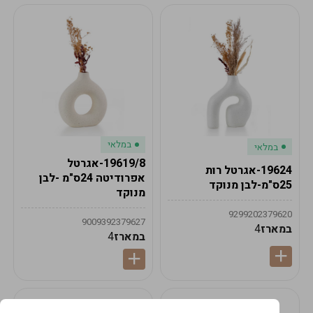
במלאי
במלאי
19619/8-אגרטל
19624-אגרטל רות
אפרודיטה 24ס"מ -לבן
25ס"מ-לבן מנוקד
מנוקד
9299202379620
9009392379627
במארז
4
במארז
4