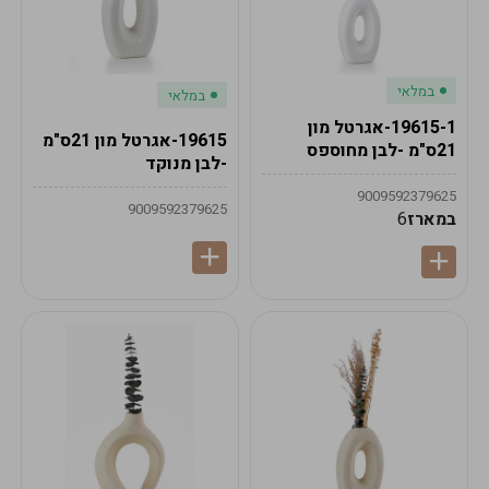
במלאי
במלאי
19615-1-אגרטל מון
19615-אגרטל מון 21ס"מ
21ס"מ -לבן מחוספס
-לבן מנוקד
9009592379625
9009592379625
במארז
6