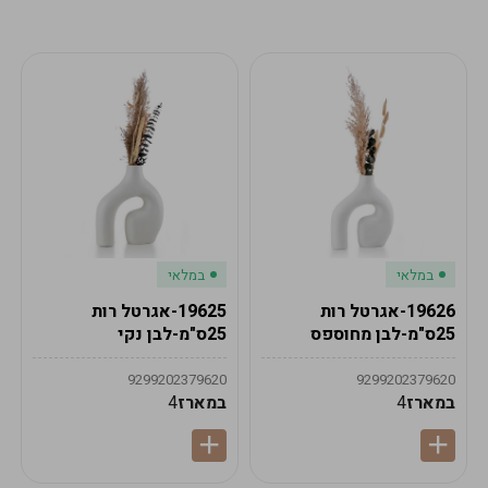
מע"מ
מע"מ
0
₪
0%
0
סה"כ
₪
לתשלום
לסיום הזמנה
במלאי
במלאי
19626-אגרטל רות
19625-אגרטל רות
25ס"מ-לבן מחוספס
25ס"מ-לבן נקי
9299202379620
9299202379620
במארז
4
במארז
4