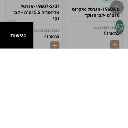
19607-2/07-אגרטל
19609/8-אגרטל איקרוס
אריאנדה 15.5ס"מ - לבן
16ס"מ -לבן מנוקד
נקי
9009892379622
9009802379629
במארז
6
נגישות
במארז
4
במלאי
במלאי
19607-1-אגרטל
19607/6-אגרטל