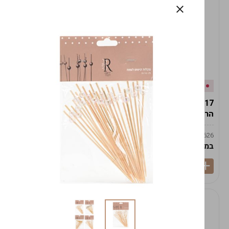
אזל המלאי
במלאי
19617-2/17-אגרטל
19617/6-אגרטל הרמס
הרמס 19ס"מ -לבן נקי
19ס"מ -לבן מנוקד
9009492379626
9009492379626
במארז
6
במארז
6