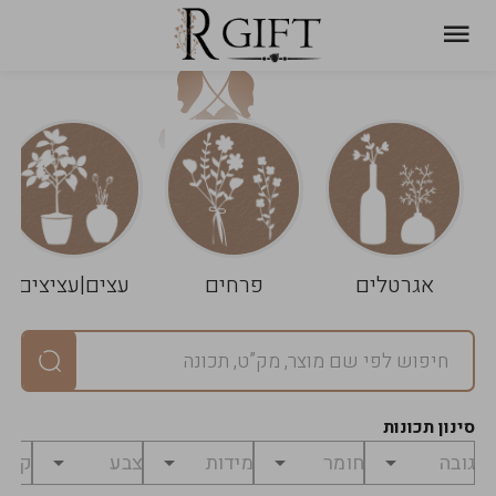
עגלת
ניקוי
שלך
הסל
אגרטלים
פרחים
עצים|עציצים
סיכום
יחידות
0
במארז
0
סינון תכונות
מחיר
0
₪
לפני