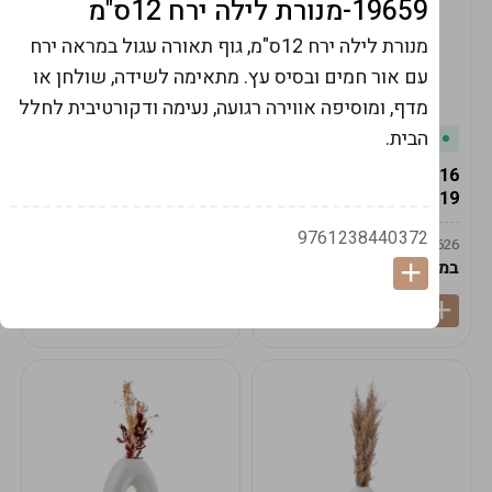
19659-מנורת לילה ירח 12ס"מ
מנורת לילה ירח 12ס"מ, גוף תאורה עגול במראה ירח
עם אור חמים ובסיס עץ. מתאימה לשידה, שולחן או
מדף, ומוסיפה אווירה רגועה, נעימה ודקורטיבית לחלל
הבית.
במלאי
במלאי
19616-אגרטל הרמס
19615-2/14-אגרטל מון
19ס"מ -קרם
21ס"מ -לבן נקי
9761238440372
9009592379625
9009492379626
במארז
6
במארז
6