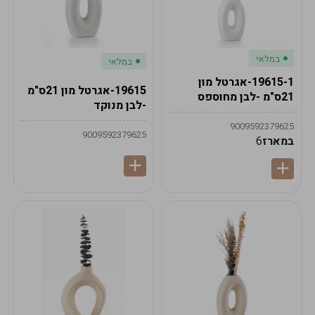
במלאי
במלאי
19615-1-אגרטל מון
19615-אגרטל מון 21ס"מ
21ס"מ -לבן מחוספס
-לבן מנוקד
9009592379625
9009592379625
במארז
6