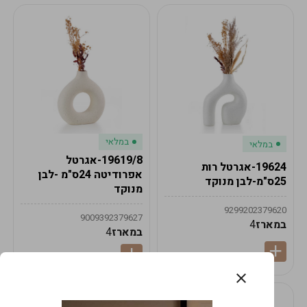
במלאי
במלאי
19619/8-אגרטל
19624-אגרטל רות
אפרודיטה 24ס"מ -לבן
25ס"מ-לבן מנוקד
מנוקד
9299202379620
9009392379627
במארז
4
במארז
4