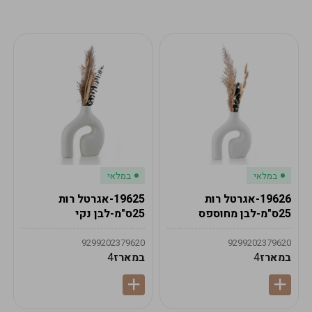
מע"מ
מע"מ
0
₪
0%
0
סה"כ
₪
לתשלום
לסיום הזמנה
במלאי
במלאי
19626-אגרטל רות
19625-אגרטל רות
25ס"מ-לבן מחוספס
25ס"מ-לבן נקי
9299202379620
9299202379620
במארז
4
במארז
4