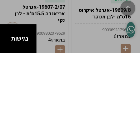
19607-2/07-אגרטל
19609/8-אגרטל איקרוס
אריאנדה 15.5ס"מ - לבן
16ס"מ -לבן מנוקד
נקי
9009892379622
9009802379629
במארז
6
נגישות
במארז
4
במלאי
במלאי
19607-1-אגרטל
19607/6-אגרטל