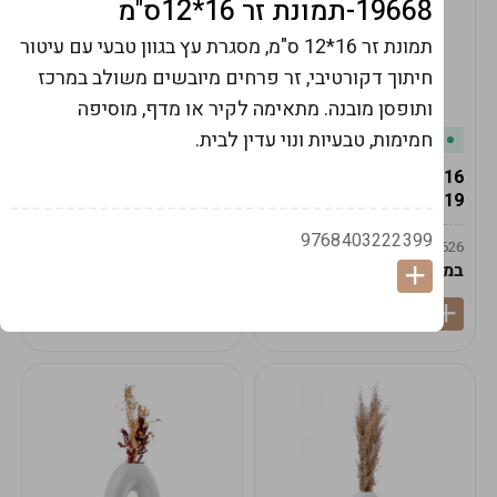
19668-תמונת זר 16*12ס"מ
תמונת זר 16*12 ס"מ, מסגרת עץ בגוון טבעי עם עיטור
חיתוך דקורטיבי, זר פרחים מיובשים משולב במרכז
ותופסן מובנה. מתאימה לקיר או מדף, מוסיפה
חמימות, טבעיות ונוי עדין לבית.
במלאי
במלאי
19616-אגרטל הרמס
19615-2/14-אגרטל מון
19ס"מ -קרם
21ס"מ -לבן נקי
9768403222399
9009592379625
9009492379626
במארז
6
במארז
6