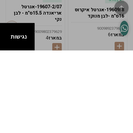
19607-2/07-אגרטל
19609/8-אגרטל איקרוס
אריאנדה 15.5ס"מ - לבן
16ס"מ -לבן מנוקד
נקי
9009892379622
9009802379629
במארז
6
נגישות
במארז
4
במלאי
במלאי
19607-1-אגרטל
19607/6-אגרטל