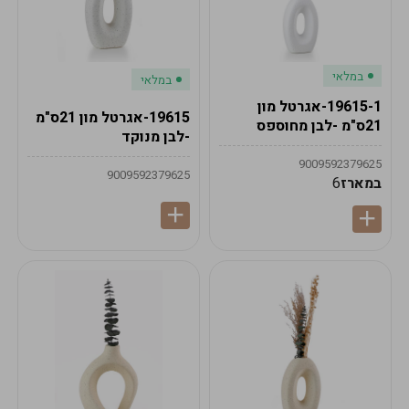
במלאי
במלאי
19615-1-אגרטל מון
19615-אגרטל מון 21ס"מ
21ס"מ -לבן מחוספס
-לבן מנוקד
9009592379625
9009592379625
במארז
6