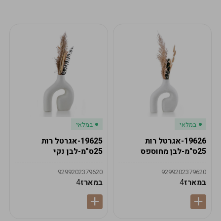
מע"מ
מע"מ
0
₪
0%
0
סה"כ
₪
לתשלום
לסיום הזמנה
במלאי
במלאי
19626-אגרטל רות
19625-אגרטל רות
25ס"מ-לבן מחוספס
25ס"מ-לבן נקי
9299202379620
9299202379620
במארז
4
במארז
4