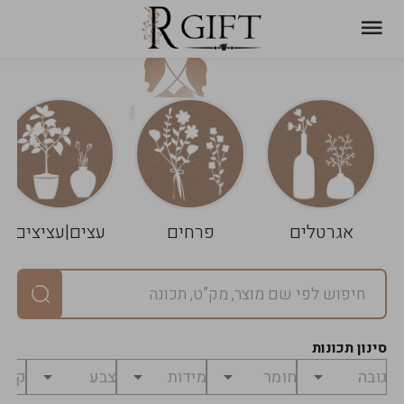
עגלת
ניקוי
שלך
הסל
אגרטלים
פרחים
עצים|עציצים
סיכום
יחידות
0
במארז
0
סינון תכונות
מחיר
0
₪
לפני