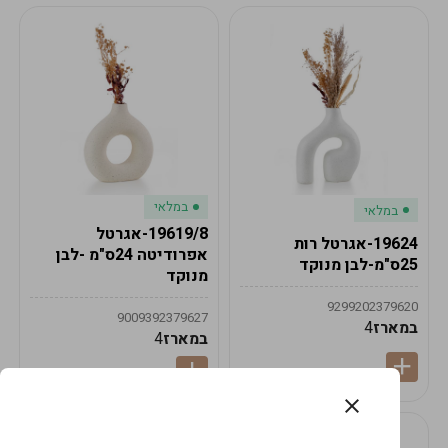
במלאי
במלאי
19619/8-אגרטל
19624-אגרטל רות
אפרודיטה 24ס"מ -לבן
25ס"מ-לבן מנוקד
מנוקד
9299202379620
9009392379627
במארז
4
במארז
4