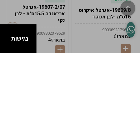
19607-2/07-אגרטל
19609/8-אגרטל איקרוס
אריאנדה 15.5ס"מ - לבן
16ס"מ -לבן מנוקד
נקי
9009892379622
9009802379629
במארז
6
נגישות
במארז
4
במלאי
במלאי
19607-1-אגרטל
19607/6-אגרטל