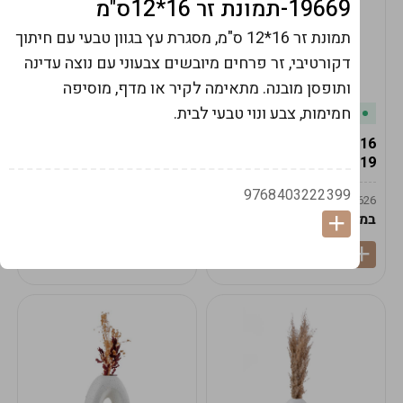
19669-תמונת זר 16*12ס"מ
תמונת זר 16*12 ס"מ, מסגרת עץ בגוון טבעי עם חיתוך
דקורטיבי, זר פרחים מיובשים צבעוני עם נוצה עדינה
ותופסן מובנה. מתאימה לקיר או מדף, מוסיפה
חמימות, צבע ונוי טבעי לבית.
במלאי
במלאי
19616-אגרטל הרמס
19615-2/14-אגרטל מון
19ס"מ -קרם
21ס"מ -לבן נקי
9768403222399
9009592379625
9009492379626
במארז
6
במארז
6