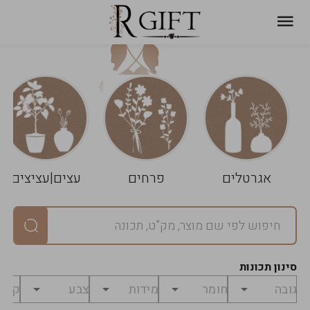
עגלת
ניקוי
שלך
הסל
אגרטלים
פרחים
עצים|עציצים
סיכום
יחידות
0
במארז
0
סינון תכונות
מחיר
0
₪
לפני