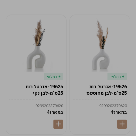
מע"מ
מע"מ
0
₪
0%
0
סה"כ
₪
לתשלום
לסיום הזמנה
במלאי
במלאי
19626-אגרטל רות
19625-אגרטל רות
25ס"מ-לבן מחוספס
25ס"מ-לבן נקי
9299202379620
9299202379620
במארז
4
במארז
4