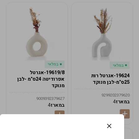
במלאי
במלאי
19619/8-אגרטל
19624-אגרטל רות
אפרודיטה 24ס"מ -לבן
25ס"מ-לבן מנוקד
מנוקד
9299202379620
9009392379627
במארז
4
במארז
4