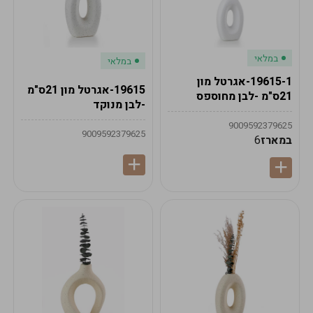
במלאי
במלאי
19615-1-אגרטל מון
19615-אגרטל מון 21ס"מ
21ס"מ -לבן מחוספס
-לבן מנוקד
9009592379625
9009592379625
במארז
6