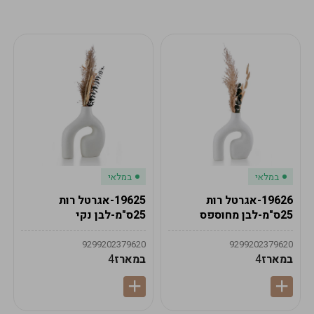
מע"מ
מע"מ
0
₪
0%
0
סה"כ
₪
לתשלום
לסיום הזמנה
במלאי
במלאי
19626-אגרטל רות
19625-אגרטל רות
25ס"מ-לבן מחוספס
25ס"מ-לבן נקי
9299202379620
9299202379620
במארז
4
במארז
4