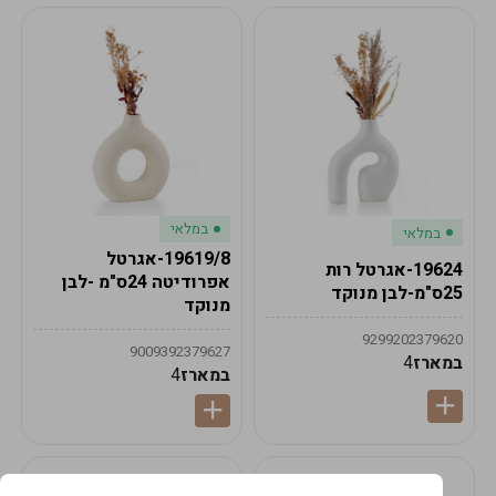
במלאי
במלאי
19619/8-אגרטל
19624-אגרטל רות
אפרודיטה 24ס"מ -לבן
25ס"מ-לבן מנוקד
מנוקד
9299202379620
9009392379627
במארז
4
במארז
4