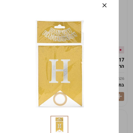
אזל המלאי
במלאי
19617-2/17-אגרטל
19617/6-אגרטל הרמס
הרמס 19ס"מ -לבן נקי
19ס"מ -לבן מנוקד
9009492379626
9009492379626
במארז
6
במארז
6