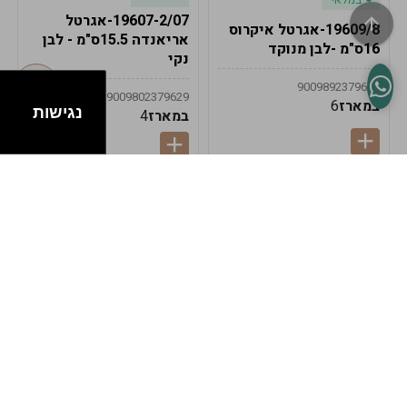
19607-2/07-אגרטל
19609/8-אגרטל איקרוס
אריאנדה 15.5ס"מ - לבן
16ס"מ -לבן מנוקד
נקי
9009892379622
9009802379629
במארז
6
נגישות
במארז
4
במלאי
במלאי
19607-1-אגרטל
19607/6-אגרטל