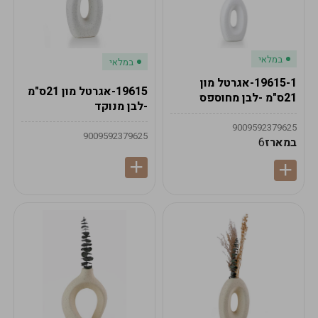
במלאי
במלאי
19615-1-אגרטל מון
19615-אגרטל מון 21ס"מ
21ס"מ -לבן מחוספס
-לבן מנוקד
9009592379625
9009592379625
במארז
6