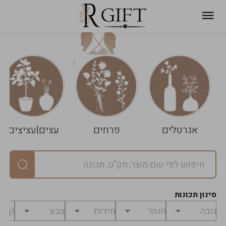
עגלת
ניקוי
שלך
הסל
אגרטלים
פרחים
עצים|עציצים
סיכום
יחידות
0
במארז
0
סינון תכונות
מחיר
0
₪
לפני