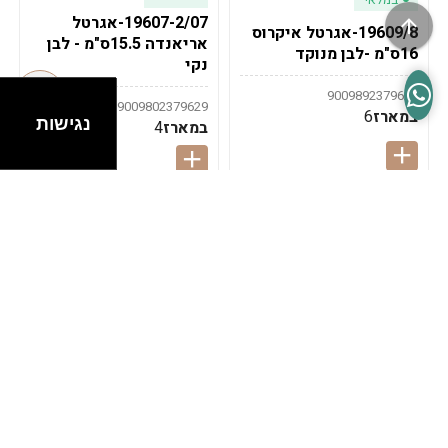
19607-2/07-אגרטל
19609/8-אגרטל איקרוס
אריאנדה 15.5ס"מ - לבן
16ס"מ -לבן מנוקד
נקי
9009892379622
9009802379629
במארז
6
נגישות
במארז
4
במלאי
במלאי
19607-1-אגרטל
19607/6-אגרטל