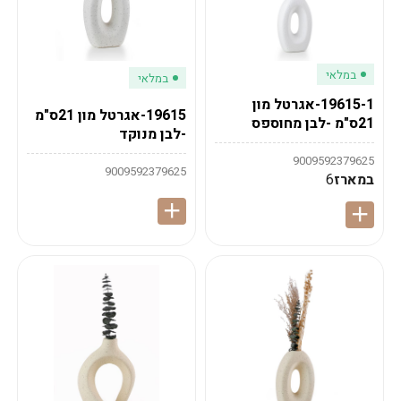
במלאי
במלאי
19615-1-אגרטל מון
19615-אגרטל מון 21ס"מ
21ס"מ -לבן מחוספס
-לבן מנוקד
9009592379625
9009592379625
במארז
6