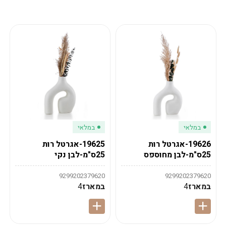
מע"מ
מע"מ
0
₪
0%
0
סה"כ
₪
לתשלום
לסיום הזמנה
במלאי
במלאי
19626-אגרטל רות
19625-אגרטל רות
25ס"מ-לבן מחוספס
25ס"מ-לבן נקי
9299202379620
9299202379620
במארז
4
במארז
4