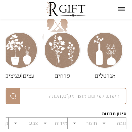
עגלת
ניקוי
שלך
הסל
אגרטלים
פרחים
עצים|עציצים
סיכום
יחידות
0
במארז
0
סינון תכונות
מחיר
0
₪
לפני