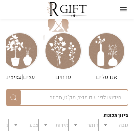
עגלת
ניקוי
שלך
הסל
אגרטלים
פרחים
עצים|עציצים
סיכום
יחידות
0
במארז
0
סינון תכונות
מחיר
0
₪
לפני