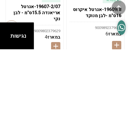
19607-2/07-אגרטל
19609/8-אגרטל איקרוס
אריאנדה 15.5ס"מ - לבן
16ס"מ -לבן מנוקד
נקי
9009892379622
9009802379629
במארז
6
נגישות
במארז
4
במלאי
במלאי
19607-1-אגרטל
19607/6-אגרטל