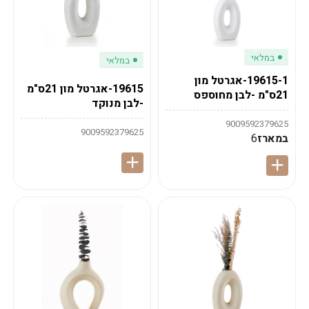
במלאי
במלאי
19615-1-אגרטל מון
19615-אגרטל מון 21ס"מ
21ס"מ -לבן מחוספס
-לבן מנוקד
9009592379625
9009592379625
במארז
6