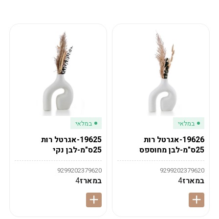
מע"מ
מע"מ
0
₪
0%
0
סה"כ
₪
לתשלום
לסיום הזמנה
במלאי
במלאי
19626-אגרטל רות
19625-אגרטל רות
25ס"מ-לבן מחוספס
25ס"מ-לבן נקי
9299202379620
9299202379620
במארז
4
במארז
4