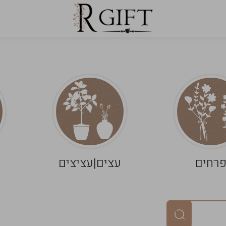
רחים
עצים|עציצים