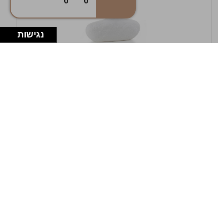
0
0
נגישות
במלאי
19607-1-אגרטל אריאנדה 15.5ס"מ - לבן
מחוספס
9009802379629
במארז
4