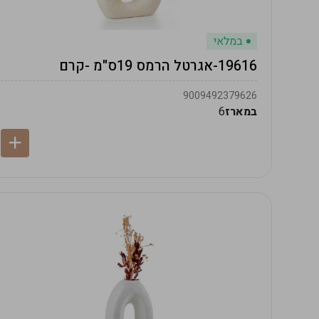
במלאי
19616-אגרטל הרמס 19ס"מ -קרם
9009492379626
במארז
6