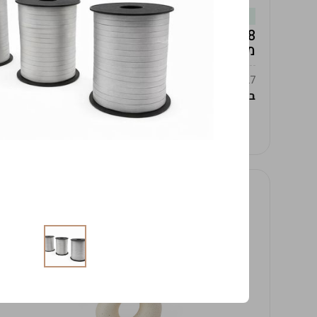
במלאי
19619/8-אגרטל אפרודיטה 24ס"מ -לבן
מנוקד
9009392379627
במארז
4