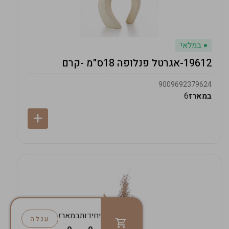
במלאי
19612-אגרטל פנלופה 18ס"מ -קרם
9009692379624
במארז
6
יחידות
במארז
עגלה