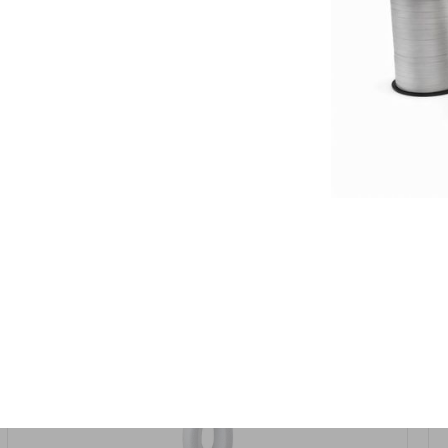
אזל המלאי
19617-2/17-אגרטל הרמס 19ס"מ -לבן נקי
9009492379626
במארז
6