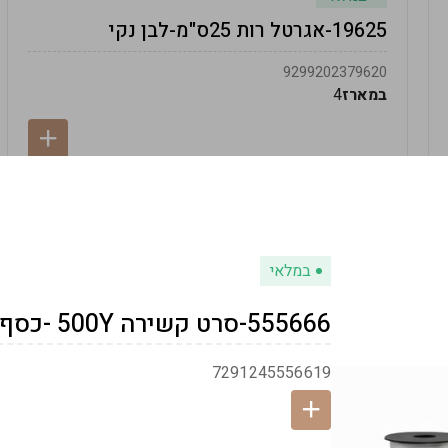
19625-אגרטל רות 25ס"מ-לבן נקי
9299202379620
במארז
4
במלאי
555666-סרט קשירה 500Y -כסף
7291245556619