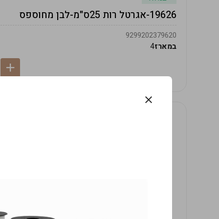
19626-אגרטל רות 25ס"מ-לבן מחוספס
9299202379620
במארז
4