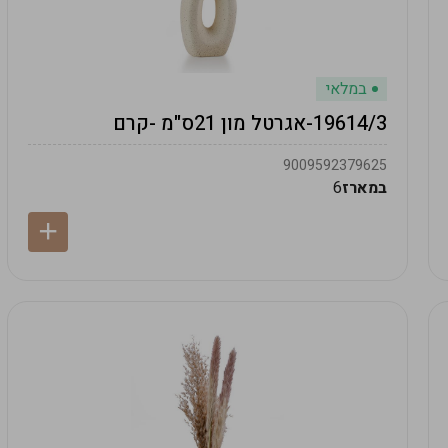
במלאי
19614/3-אגרטל מון 21ס"מ -קרם
9009592379625
במארז
6