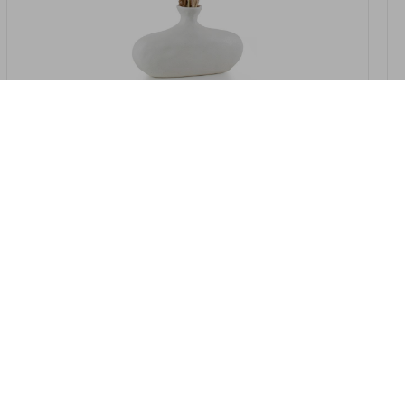
במלאי
19607-2/07-אגרטל אריאנדה 15.5ס"מ -
לבן נקי
9009802379629
במארז
4