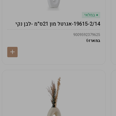
במלאי
19615-2/14-אגרטל מון 21ס"מ -לבן נקי
9009592379625
במארז
6