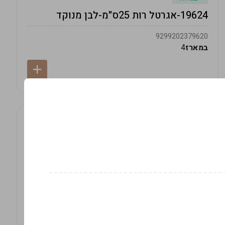
19624-אגרטל רות 25ס"מ-לבן מנוקד
9299202379620
במארז
4