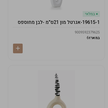
במלאי
19615-1-אגרטל מון 21ס"מ -לבן מחוספס
9009592379625
במארז
6