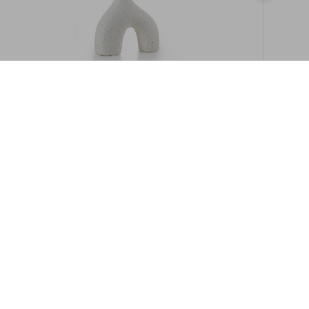
במלאי
19609/8-אגרטל איקרוס 16ס"מ -לבן מנוקד
9009892379622
במארז
6