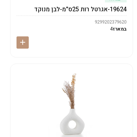
19624-אגרטל רות 25ס"מ-לבן מנוקד
9299202379620
במארז
4