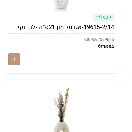
במלאי
19615-2/14-אגרטל מון 21ס"מ -לבן נקי
9009592379625
במארז
6