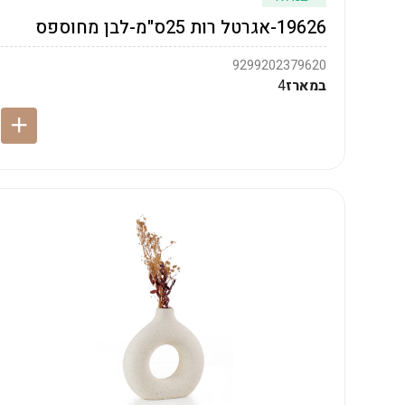
19626-אגרטל רות 25ס"מ-לבן מחוספס
9299202379620
במארז
4