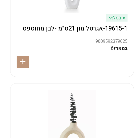
במלאי
19615-1-אגרטל מון 21ס"מ -לבן מחוספס
9009592379625
במארז
6