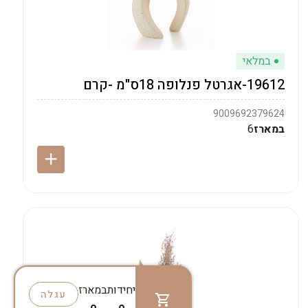
במלאי
19612-אגרטל פנלופה 18ס"מ -קרם
9009692379624
במארז
6
יחידות
במארז
עגלה