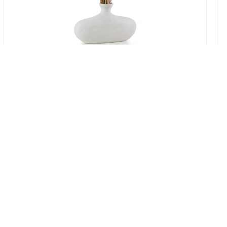
במלאי
19607-2/07-אגרטל אריאנדה 15.5ס"מ -
לבן נקי
9009802379629
במארז
4