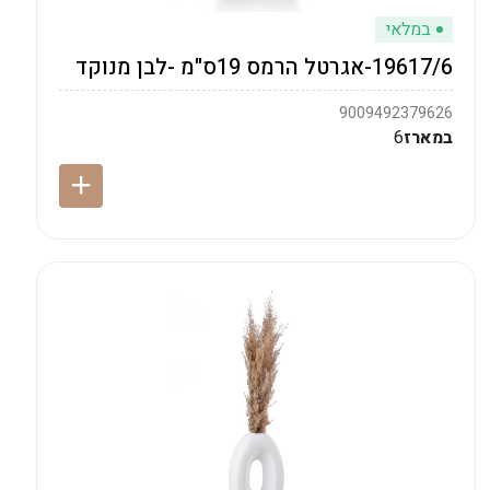
במלאי
19617/6-אגרטל הרמס 19ס"מ -לבן מנוקד
9009492379626
במארז
6