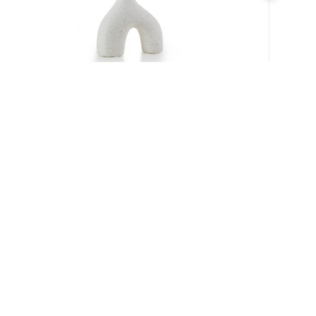
במלאי
19609/8-אגרטל איקרוס 16ס"מ -לבן מנוקד
9009892379622
במארז
6