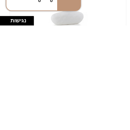
0
0
נגישות
במלאי
19607-1-אגרטל אריאנדה 15.5ס"מ - לבן
מחוספס
9009802379629
במארז
4