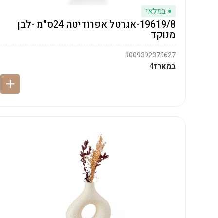
במלאי
19619/8-אגרטל אפרודיטה 24ס"מ -לבן
מנוקד
9009392379627
במארז
4