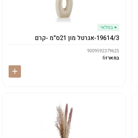
במלאי
19614/3-אגרטל מון 21ס"מ -קרם
9009592379625
במארז
6