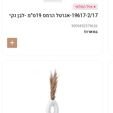
אזל המלאי
19617-2/17-אגרטל הרמס 19ס"מ -לבן נקי
9009492379626
במארז
6