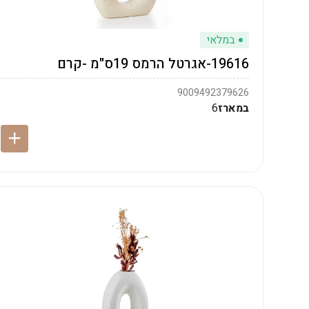
במלאי
19616-אגרטל הרמס 19ס"מ -קרם
9009492379626
במארז
6