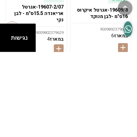
19607-2/07-אגרטל
19609/8-אגרטל איקרוס
אריאנדה 15.5ס"מ - לבן
16ס"מ -לבן מנוקד
נקי
9009892379622
9009802379629
במארז
6
נגישות
במארז
4
במלאי
במלאי
19607-1-אגרטל
19607/6-אגרטל