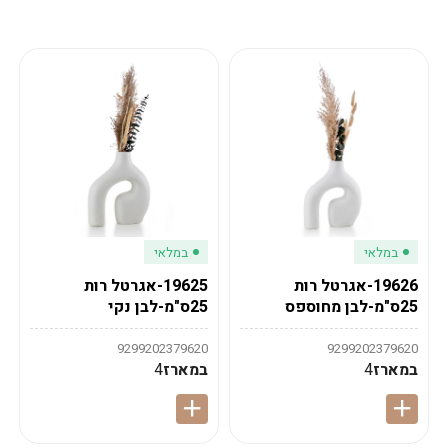
מע"מ
מע"מ
0
₪
0%
0
סה"כ
₪
לתשלום
לסיום הזמנה
במלאי
במלאי
19626-אגרטל רות
19625-אגרטל רות
25ס"מ-לבן מחוספס
25ס"מ-לבן נקי
9299202379620
9299202379620
במארז
4
במארז
4