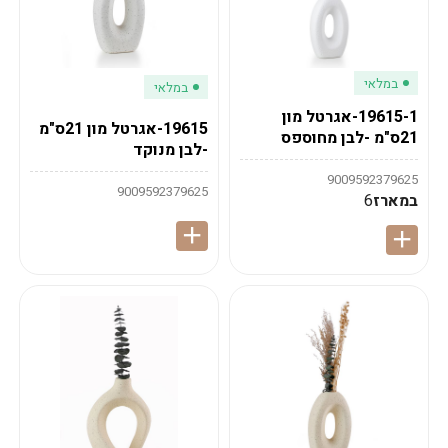
במלאי
במלאי
19615-1-אגרטל מון
19615-אגרטל מון 21ס"מ
21ס"מ -לבן מחוספס
-לבן מנוקד
9009592379625
9009592379625
במארז
6