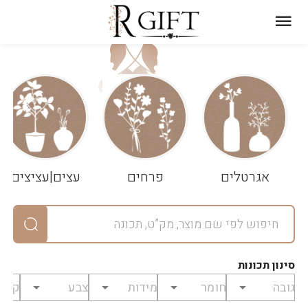
עגלת
ניקוי
שלך
הסל
אגרטלים
פרחים
עצים|עציצים
סיכום
יחידות
0
במארז
0
סינון תכונות
מחיר
0
₪
לפני