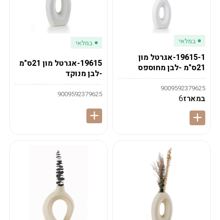
במלאי
במלאי
19615-1-אגרטל מון
19615-אגרטל מון 21ס"מ
21ס"מ -לבן מחוספס
-לבן מנוקד
9009592379625
9009592379625
במארז
6