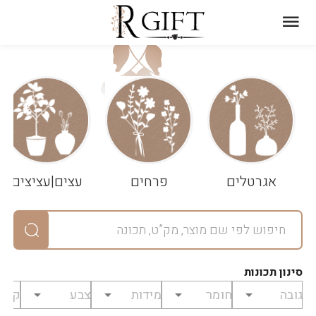
עגלת
ניקוי
שלך
הסל
אגרטלים
פרחים
עצים|עציצים
סיכום
יחידות
0
במארז
0
סינון תכונות
מחיר
0
₪
לפני