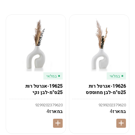
מע"מ
מע"מ
0
₪
0%
0
סה"כ
₪
לתשלום
לסיום הזמנה
במלאי
במלאי
19626-אגרטל רות
19625-אגרטל רות
25ס"מ-לבן מחוספס
25ס"מ-לבן נקי
9299202379620
9299202379620
במארז
4
במארז
4