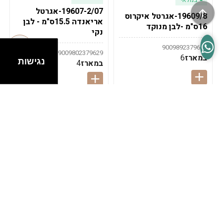
19607-2/07-אגרטל
19609/8-אגרטל איקרוס
אריאנדה 15.5ס"מ - לבן
16ס"מ -לבן מנוקד
נקי
9009892379622
9009802379629
במארז
6
נגישות
במארז
4
במלאי
במלאי
19607-1-אגרטל
19607/6-אגרטל