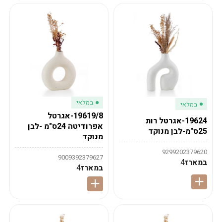
במלאי
במלאי
19619/8-אגרטל
19624-אגרטל רות
אפרודיטה 24ס"מ -לבן
25ס"מ-לבן מנוקד
מנוקד
9299202379620
9009392379627
במארז
4
במארז
4