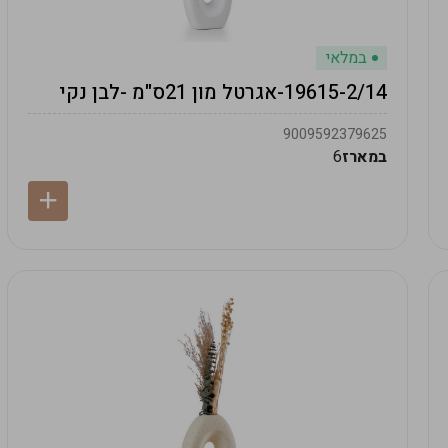
במלאי
19615-2/14-אגרטל מון 21ס"מ -לבן נקי
9009592379625
במארז
6