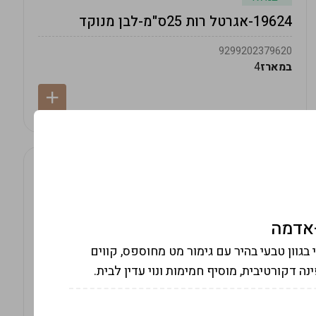
19624-אגרטל רות 25ס"מ-לבן מנוקד
9299202379620
במארז
4
"מ, פסל קומפקטי בגוון טבעי בהיר עם גימור מט מחוספס, קווים
ה דקורטיבית, מוסיף חמימות ונוי עדין לבית.