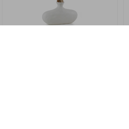
במלאי
19607-2/07-אגרטל אריאנדה 15.5ס"מ -
לבן נקי
9009802379629
במארז
4