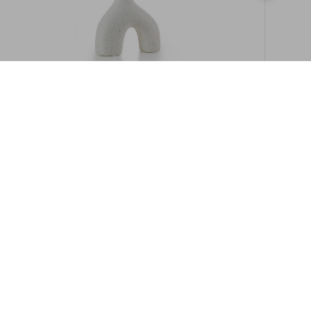
במלאי
19609/8-אגרטל איקרוס 16ס"מ -לבן מנוקד
9009892379622
במארז
6