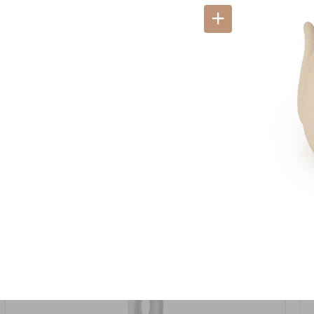
אזל המלאי
19617-2/17-אגרטל הרמס 19ס"מ -לבן נקי
9009492379626
במארז
6