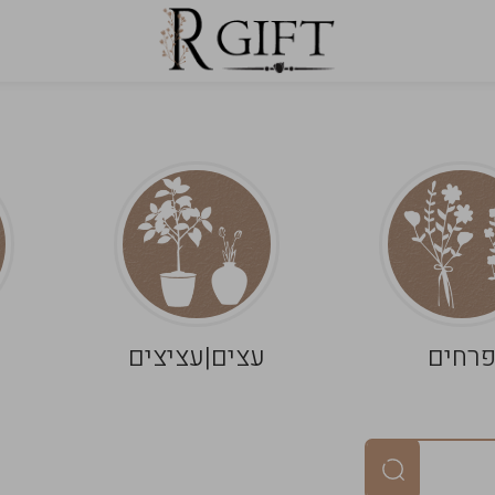
רחים
עצים|עציצים