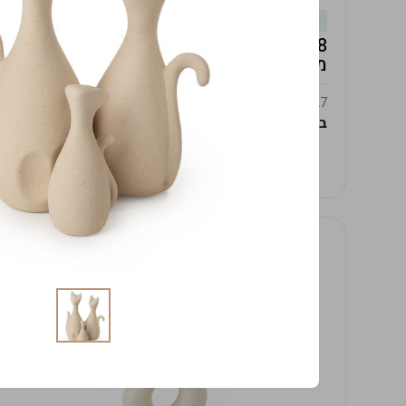
במלאי
19619/8-אגרטל אפרודיטה 24ס"מ -לבן
מנוקד
9009392379627
במארז
4