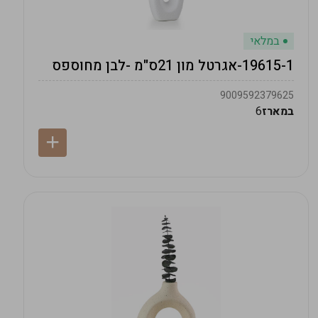
במלאי
19615-1-אגרטל מון 21ס"מ -לבן מחוספס
9009592379625
במארז
6