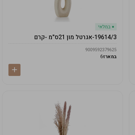
במלאי
19614/3-אגרטל מון 21ס"מ -קרם
9009592379625
במארז
6