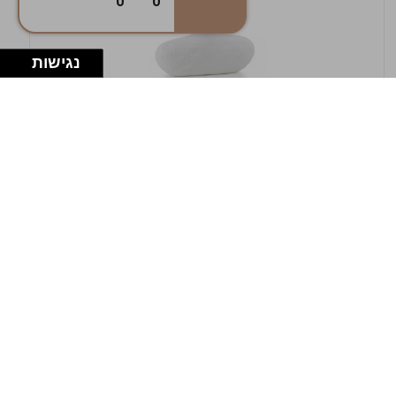
0
0
נגישות
במלאי
19607-1-אגרטל אריאנדה 15.5ס"מ - לבן
מחוספס
9009802379629
במארז
4