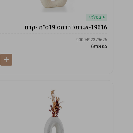
במלאי
19616-אגרטל הרמס 19ס"מ -קרם
9009492379626
במארז
6