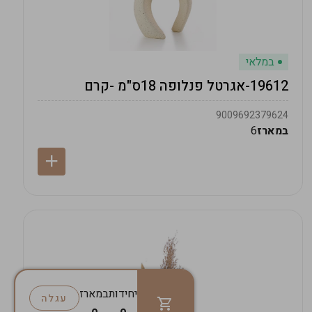
במלאי
19612-אגרטל פנלופה 18ס"מ -קרם
9009692379624
במארז
6
יחידות
במארז
עגלה