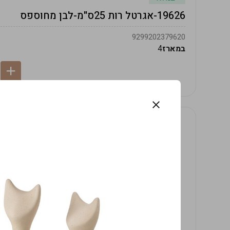
19626-אגרטל רות 25ס"מ-לבן מחוספס
9299202379620
במארז
4