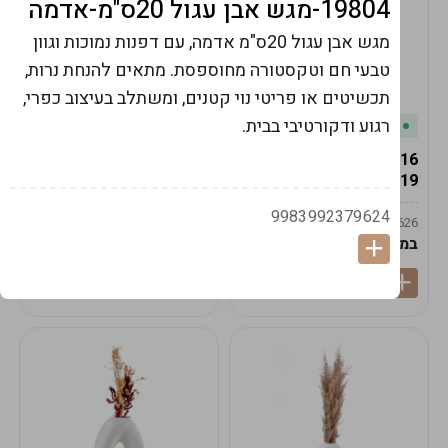
19804-מגש אבן עגול 20ס"מ-אדמה
מגש אבן עגול 20ס"מ אדמה, עם דפנות נמוכות וגוון
טבעי חם וטקסטורה מחוספסת. מתאים להנחת נרות,
תכשיטים או פריטי נוי קטנים, ומשתלב בעיצוב כפרי,
רגוע ודקורטיבי בבית.
במלאי
במלאי
19616-אגרטל הרמס
19615-2/14-אגרטל מון
19ס"מ -קרם
21ס"מ -לבן נקי
9983992379624
9009592379625
9009492379626
במארז
6
במארז
6