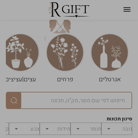
עגלת
ניקוי
שלך
הסל
אגרטלים
פרחים
עצים|עציצים
סיכום
יחידות
0
במארז
0
סינון תכונות
מחיר
0
₪
לפני