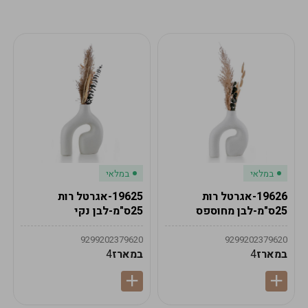
מע"מ
מע"מ
0
₪
0%
0
סה"כ
₪
לתשלום
לסיום הזמנה
במלאי
במלאי
19626-אגרטל רות
19625-אגרטל רות
25ס"מ-לבן מחוספס
25ס"מ-לבן נקי
9299202379620
9299202379620
במארז
4
במארז
4