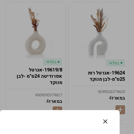
במלאי
במלאי
19619/8-אגרטל
19624-אגרטל רות
אפרודיטה 24ס"מ -לבן
25ס"מ-לבן מנוקד
מנוקד
9299202379620
9009392379627
במארז
4
במארז
4