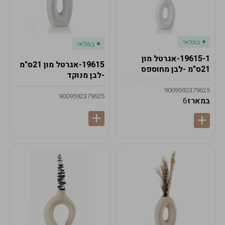
במלאי
במלאי
19615-1-אגרטל מון
19615-אגרטל מון 21ס"מ
21ס"מ -לבן מחוספס
-לבן מנוקד
9009592379625
9009592379625
במארז
6