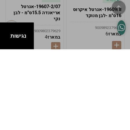
19607-2/07-אגרטל
19609/8-אגרטל איקרוס
אריאנדה 15.5ס"מ - לבן
16ס"מ -לבן מנוקד
נקי
9009892379622
9009802379629
במארז
6
נגישות
במארז
4
במלאי
במלאי
19607-1-אגרטל
19607/6-אגרטל