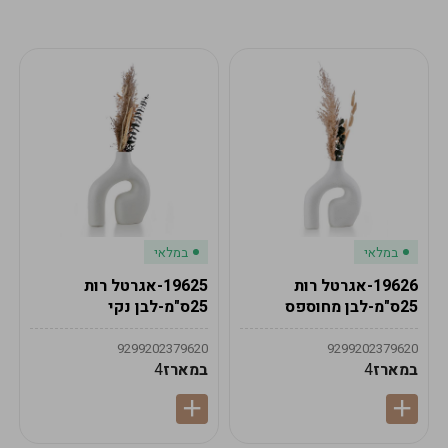
מע"מ
מע"מ
0
₪
0%
0
סה"כ
₪
לתשלום
לסיום הזמנה
במלאי
במלאי
19626-אגרטל רות
19625-אגרטל רות
25ס"מ-לבן מחוספס
25ס"מ-לבן נקי
9299202379620
9299202379620
במארז
4
במארז
4