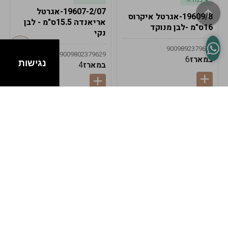
19607-2/07-אגרטל
19609/8-אגרטל איקרוס
אריאנדה 15.5ס"מ - לבן
16ס"מ -לבן מנוקד
נקי
9009892379622
9009802379629
במארז
6
נגישות
במארז
4
במלאי
במלאי
19607-1-אגרטל
19607/6-אגרטל