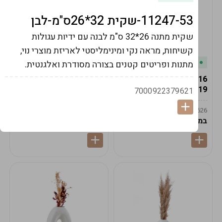
11247-53-שקית 32*26ס"מ-לבן
שקית מתנה 26*32 ס"מ לבנה עם ידיות עגולות
קשיחות, מראה נקי ומינימליסטי לאריזת מוצרי נוי,
במלאי
במלאי
מתנות ופריטים קטנים בצורה מסודרת ואלגנטית.
19616-אגרטל הרמס
19615-2/14-אגרטל מון
19ס"מ -קרם
21ס"מ -לבן נקי
7000922379621
9009592379625
9009492379626
במארז
6
במארז
6