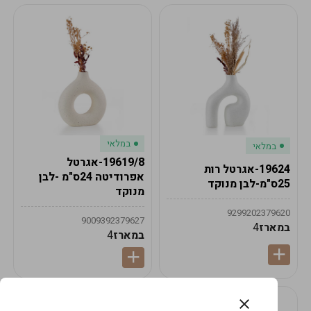
במלאי
במלאי
19619/8-אגרטל
19624-אגרטל רות
אפרודיטה 24ס"מ -לבן
25ס"מ-לבן מנוקד
מנוקד
9299202379620
9009392379627
במארז
4
במארז
4