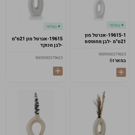
במלאי
במלאי
19615-1-אגרטל מון
19615-אגרטל מון 21ס"מ
21ס"מ -לבן מחוספס
-לבן מנוקד
9009592379625
9009592379625
במארז
6