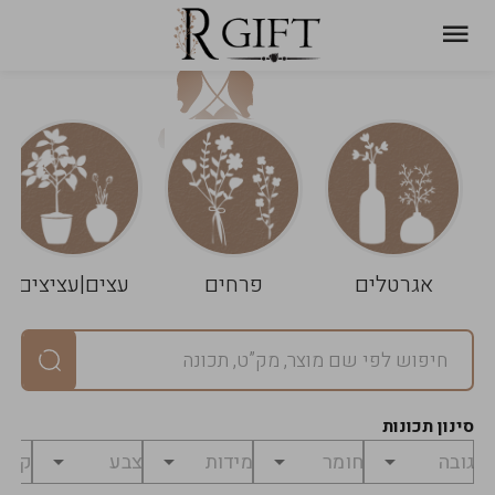
עגלת
ניקוי
שלך
הסל
אגרטלים
פרחים
עצים|עציצים
סיכום
יחידות
0
במארז
0
סינון תכונות
מחיר
0
₪
לפני