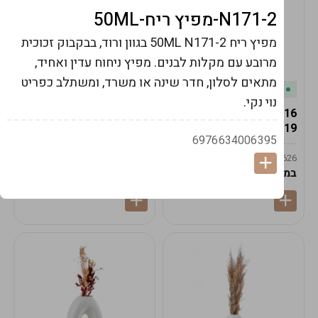
N171-2-מפיץ ריח-50ML
מפיץ ריח 50ML N171-2 בגוון ורוד, בבקבוק זכוכית
מרובע עם מקלות לבנים. מפיץ ניחוח עדין ואחיד,
מתאים לסלון, חדר שינה או משרד, ומשתלב כפריט
במלאי
במלאי
נוי נקי.
19616-אגרטל הרמס
19615-2/14-אגרטל מון
19ס"מ -קרם
21ס"מ -לבן נקי
6976634006395
9009592379625
9009492379626
במארז
6
במארז
6