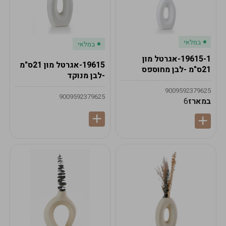
במלאי
במלאי
19615-1-אגרטל מון
19615-אגרטל מון 21ס"מ
21ס"מ -לבן מחוספס
-לבן מנוקד
9009592379625
9009592379625
במארז
6