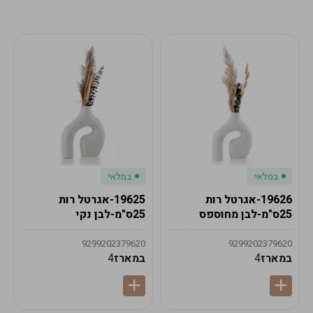
מע"מ
מע"מ
0
₪
0%
0
סה"כ
₪
לתשלום
לסיום הזמנה
במלאי
במלאי
19626-אגרטל רות
19625-אגרטל רות
25ס"מ-לבן מחוספס
25ס"מ-לבן נקי
9299202379620
9299202379620
במארז
4
במארז
4