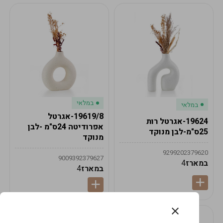
במלאי
במלאי
19619/8-אגרטל
19624-אגרטל רות
אפרודיטה 24ס"מ -לבן
25ס"מ-לבן מנוקד
מנוקד
9299202379620
9009392379627
במארז
4
במארז
4