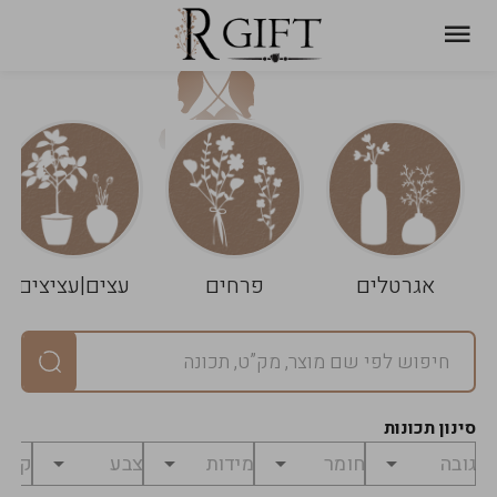
עגלת
ניקוי
שלך
הסל
אגרטלים
פרחים
עצים|עציצים
סיכום
יחידות
0
במארז
0
סינון תכונות
מחיר
0
₪
לפני