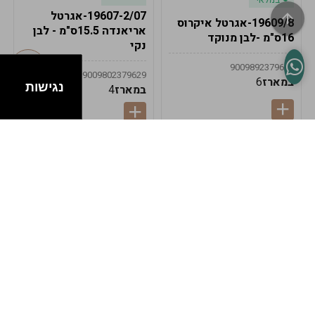
19607-2/07-אגרטל
19609/8-אגרטל איקרוס
אריאנדה 15.5ס"מ - לבן
16ס"מ -לבן מנוקד
נקי
9009892379622
9009802379629
במארז
6
נגישות
במארז
4
במלאי
במלאי
19607-1-אגרטל
19607/6-אגרטל