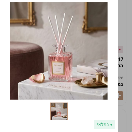
אזל המלאי
במלאי
19617-2/17-אגרטל
19617/6-אגרטל הרמס
הרמס 19ס"מ -לבן נקי
19ס"מ -לבן מנוקד
9009492379626
9009492379626
במארז
6
במארז
6
במלאי