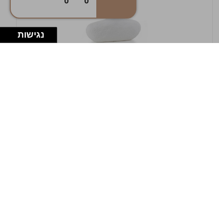
0
0
נגישות
במלאי
19607-1-אגרטל אריאנדה 15.5ס"מ - לבן
מחוספס
9009802379629
במארז
4