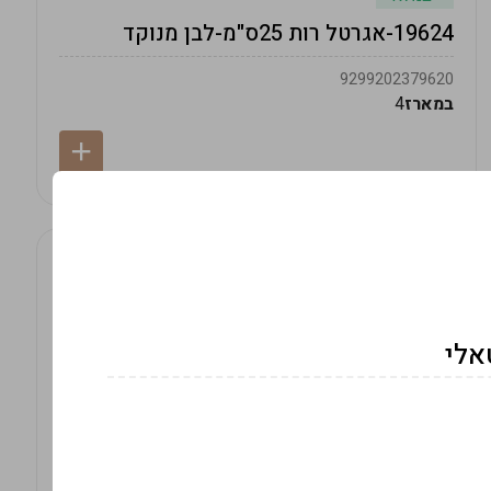
19624-אגרטל רות 25ס"מ-לבן מנוקד
9299202379620
במארז
4