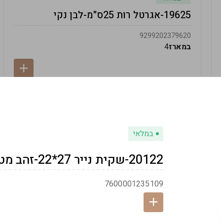
19625-אגרטל רות 25ס"מ-לבן נקי
9299202379620
במארז
4
במלאי
20122-שקית נייר 27*22-זהב מטאלי
7600001235109