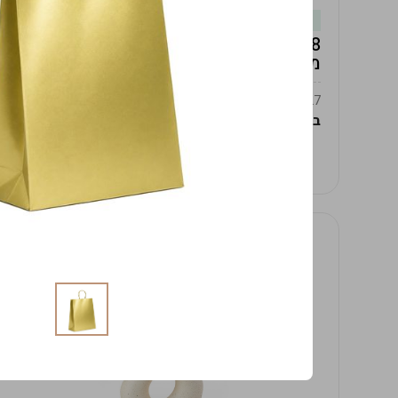
במלאי
19619/8-אגרטל אפרודיטה 24ס"מ -לבן
מנוקד
9009392379627
במארז
4