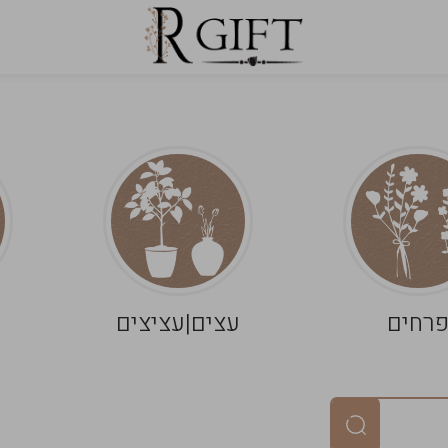
רחים
עצים|עציצים