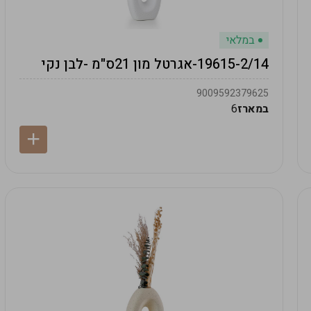
במלאי
19615-2/14-אגרטל מון 21ס"מ -לבן נקי
9009592379625
במארז
6