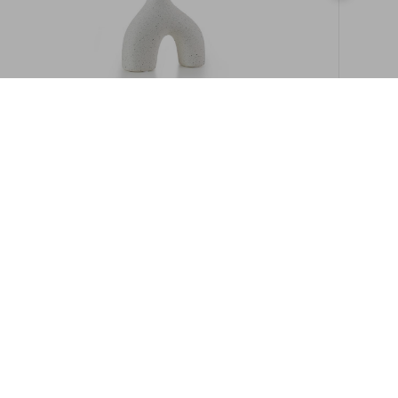
במלאי
19609/8-אגרטל איקרוס 16ס"מ -לבן מנוקד
9009892379622
במארז
6