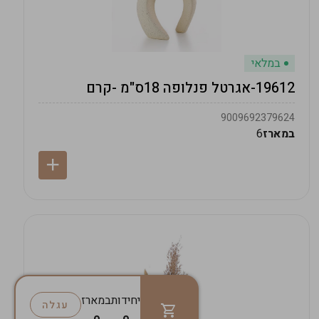
במלאי
19612-אגרטל פנלופה 18ס"מ -קרם
9009692379624
במארז
6
יחידות
במארז
עגלה