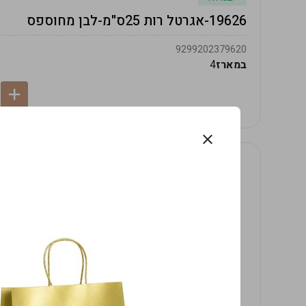
19626-אגרטל רות 25ס"מ-לבן מחוספס
9299202379620
במארז
4