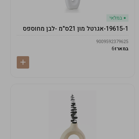
במלאי
19615-1-אגרטל מון 21ס"מ -לבן מחוספס
9009592379625
במארז
6