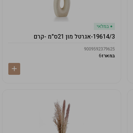
במלאי
19614/3-אגרטל מון 21ס"מ -קרם
9009592379625
במארז
6