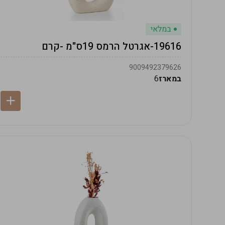
במלאי
19616-אגרטל הרמס 19ס"מ -קרם
9009492379626
במארז
6