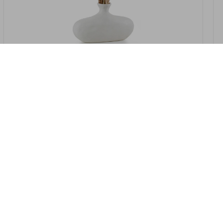
במלאי
19607-2/07-אגרטל אריאנדה 15.5ס"מ -
לבן נקי
9009802379629
במארז
4