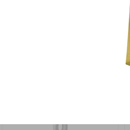
אזל המלאי
19617-2/17-אגרטל הרמס 19ס"מ -לבן נקי
9009492379626
במארז
6