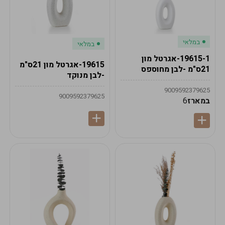
במלאי
במלאי
19615-1-אגרטל מון
19615-אגרטל מון 21ס"מ
21ס"מ -לבן מחוספס
-לבן מנוקד
9009592379625
9009592379625
במארז
6