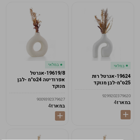
במלאי
במלאי
19619/8-אגרטל
19624-אגרטל רות
אפרודיטה 24ס"מ -לבן
25ס"מ-לבן מנוקד
מנוקד
9299202379620
9009392379627
במארז
4
במארז
4