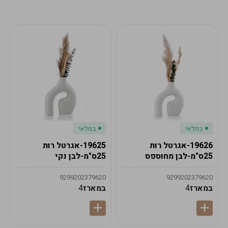
מע"מ
מע"מ
0
₪
0%
0
סה"כ
₪
לתשלום
לסיום הזמנה
במלאי
במלאי
19626-אגרטל רות
19625-אגרטל רות
25ס"מ-לבן מחוספס
25ס"מ-לבן נקי
9299202379620
9299202379620
במארז
4
במארז
4