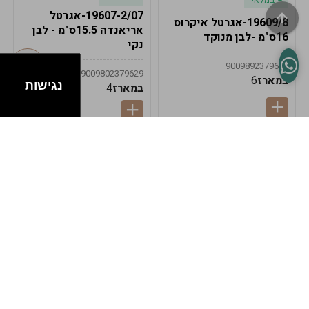
19607-2/07-אגרטל
19609/8-אגרטל איקרוס
אריאנדה 15.5ס"מ - לבן
16ס"מ -לבן מנוקד
נקי
9009892379622
9009802379629
במארז
6
נגישות
במארז
4
במלאי
במלאי
19607-1-אגרטל
19607/6-אגרטל