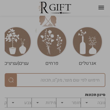
עגלת
ניקוי
שלך
הסל
אגרטלים
פרחים
עצים|עציצים
סיכום
יחידות
0
במארז
0
סינון תכונות
מחיר
0
₪
לפני