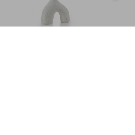
במלאי
19609/8-אגרטל איקרוס 16ס"מ -לבן מנוקד
9009892379622
במארז
6