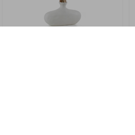
במלאי
19607-2/07-אגרטל אריאנדה 15.5ס"מ -
לבן נקי
9009802379629
במארז
4