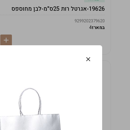
19626-אגרטל רות 25ס"מ-לבן מחוספס
9299202379620
במארז
4