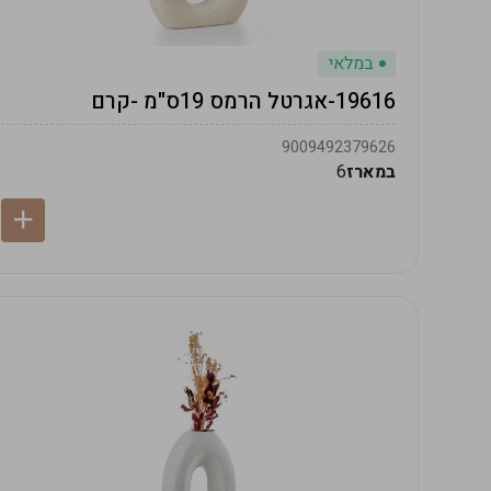
במלאי
19616-אגרטל הרמס 19ס"מ -קרם
9009492379626
במארז
6