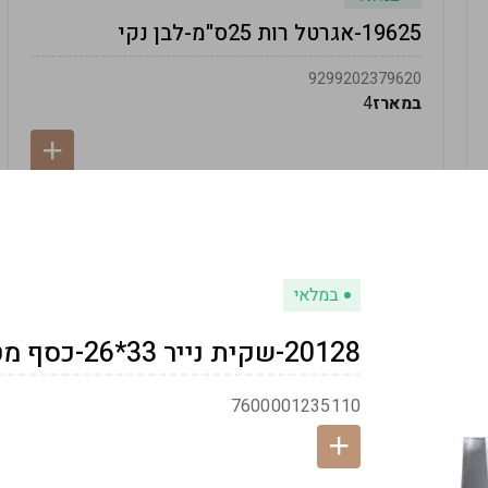
19625-אגרטל רות 25ס"מ-לבן נקי
9299202379620
במארז
4
במלאי
20128-שקית נייר 33*26-כסף מטאלי
7600001235110