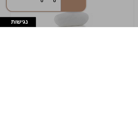
0
0
נגישות
במלאי
19607-1-אגרטל אריאנדה 15.5ס"מ - לבן
מחוספס
9009802379629
במארז
4