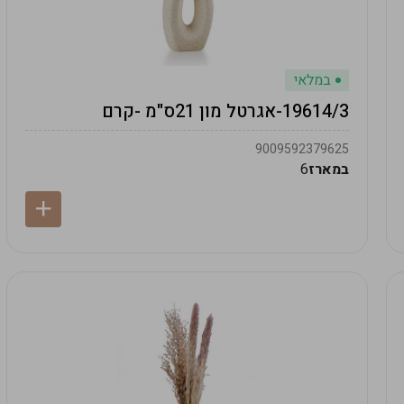
במלאי
19614/3-אגרטל מון 21ס"מ -קרם
9009592379625
במארז
6