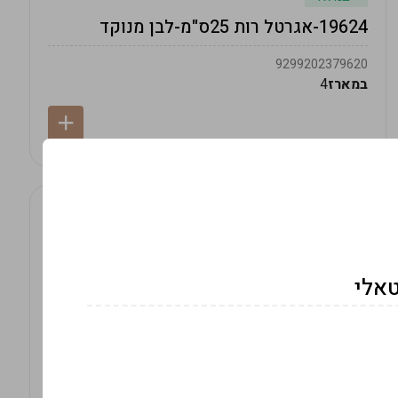
19624-אגרטל רות 25ס"מ-לבן מנוקד
9299202379620
במארז
4