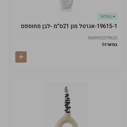
במלאי
19615-1-אגרטל מון 21ס"מ -לבן מחוספס
9009592379625
במארז
6