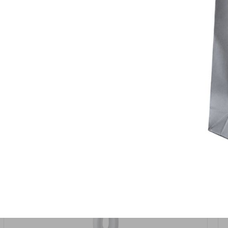
אזל המלאי
19617-2/17-אגרטל הרמס 19ס"מ -לבן נקי
9009492379626
במארז
6