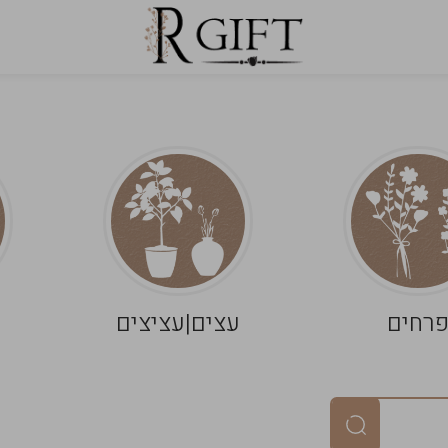
רחים
עצים|עציצים