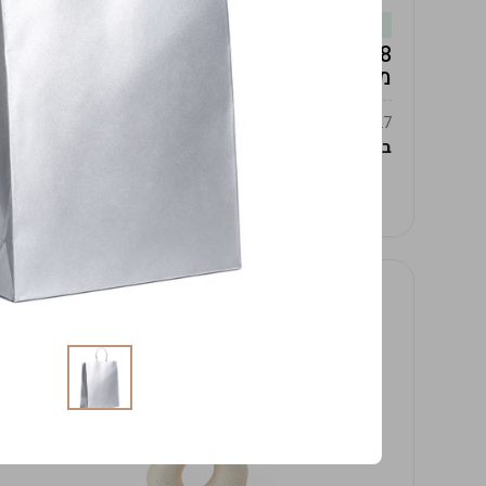
במלאי
19619/8-אגרטל אפרודיטה 24ס"מ -לבן
מנוקד
9009392379627
במארז
4