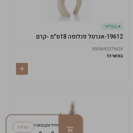
במלאי
19612-אגרטל פנלופה 18ס"מ -קרם
9009692379624
במארז
6
יחידות
במארז
עגלה