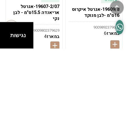
19607-2/07-אגרטל
19609/8-אגרטל איקרוס
אריאנדה 15.5ס"מ - לבן
16ס"מ -לבן מנוקד
נקי
9009892379622
9009802379629
במארז
6
נגישות
במארז
4
במלאי
במלאי
19607-1-אגרטל
19607/6-אגרטל