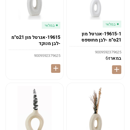
במלאי
במלאי
19615-1-אגרטל מון
19615-אגרטל מון 21ס"מ
21ס"מ -לבן מחוספס
-לבן מנוקד
9009592379625
9009592379625
במארז
6