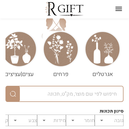
עגלת
ניקוי
שלך
הסל
אגרטלים
פרחים
עצים|עציצים
סיכום
יחידות
0
במארז
0
סינון תכונות
מחיר
0
₪
לפני