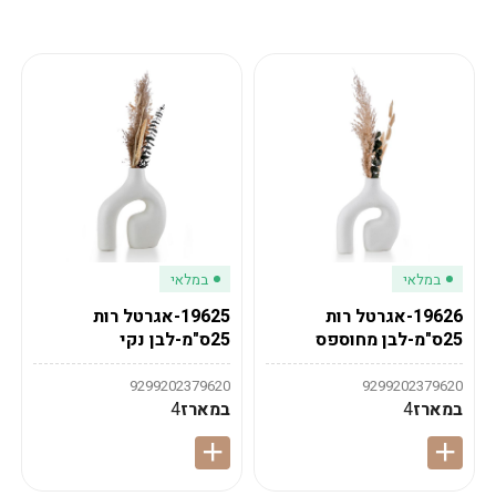
מע"מ
מע"מ
0
₪
0%
0
סה"כ
₪
לתשלום
לסיום הזמנה
במלאי
במלאי
19626-אגרטל רות
19625-אגרטל רות
25ס"מ-לבן מחוספס
25ס"מ-לבן נקי
9299202379620
9299202379620
במארז
4
במארז
4