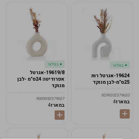
במלאי
במלאי
19619/8-אגרטל
19624-אגרטל רות
אפרודיטה 24ס"מ -לבן
25ס"מ-לבן מנוקד
מנוקד
9299202379620
9009392379627
במארז
4
במארז
4