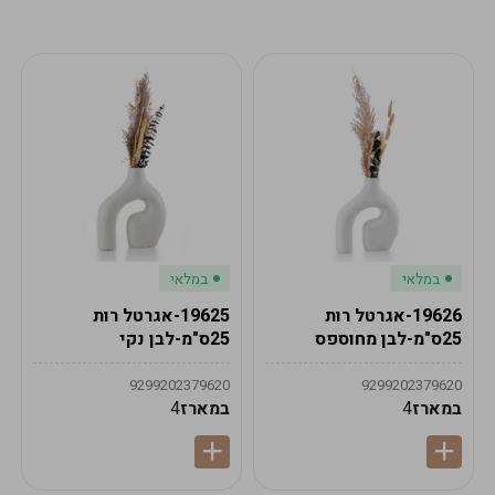
מע"מ
מע"מ
0
₪
0%
0
סה"כ
₪
לתשלום
לסיום הזמנה
במלאי
במלאי
19626-אגרטל רות
19625-אגרטל רות
25ס"מ-לבן מחוספס
25ס"מ-לבן נקי
9299202379620
9299202379620
במארז
4
במארז
4