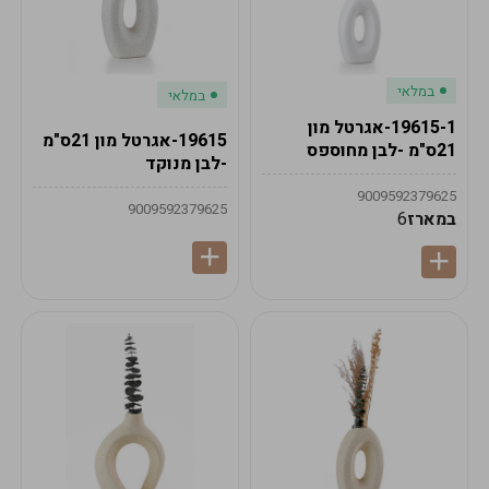
במלאי
במלאי
19615-1-אגרטל מון
19615-אגרטל מון 21ס"מ
21ס"מ -לבן מחוספס
-לבן מנוקד
9009592379625
9009592379625
במארז
6