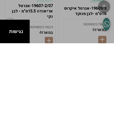
19607-2/07-אגרטל
19609/8-אגרטל איקרוס
אריאנדה 15.5ס"מ - לבן
16ס"מ -לבן מנוקד
נקי
9009892379622
9009802379629
במארז
6
נגישות
במארז
4
במלאי
במלאי
19607-1-אגרטל
19607/6-אגרטל