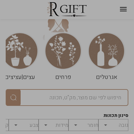
עגלת
ניקוי
שלך
הסל
אגרטלים
פרחים
עצים|עציצים
סיכום
יחידות
0
במארז
0
סינון תכונות
מחיר
0
₪
לפני