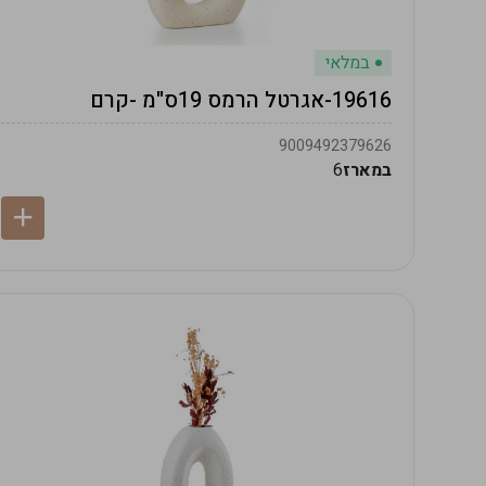
במלאי
19616-אגרטל הרמס 19ס"מ -קרם
9009492379626
במארז
6