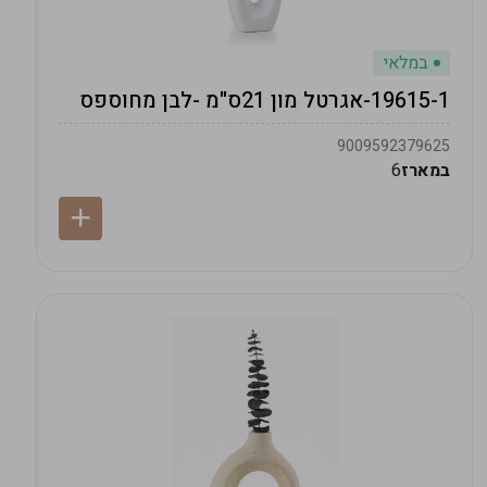
במלאי
19615-1-אגרטל מון 21ס"מ -לבן מחוספס
9009592379625
במארז
6