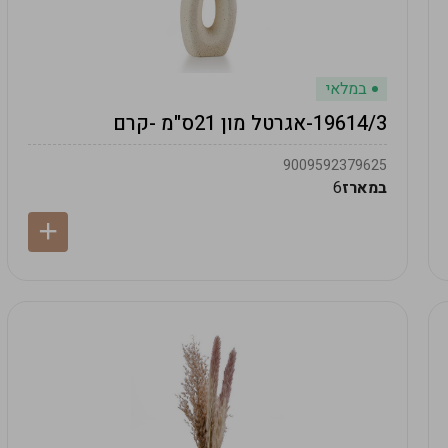
במלאי
19614/3-אגרטל מון 21ס"מ -קרם
9009592379625
במארז
6