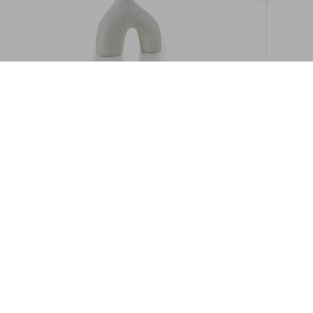
במלאי
19609/8-אגרטל איקרוס 16ס"מ -לבן מנוקד
9009892379622
במארז
6