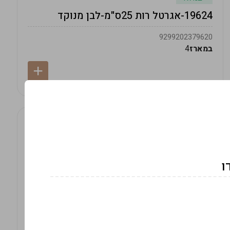
19624-אגרטל רות 25ס"מ-לבן מנוקד
9299202379620
במארז
4