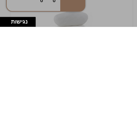
0
0
נגישות
במלאי
19607-1-אגרטל אריאנדה 15.5ס"מ - לבן
מחוספס
9009802379629
במארז
4