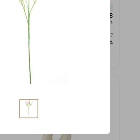
במלאי
19619/8-אגרטל אפרודיטה 24ס"מ -לבן
מנוקד
9009392379627
במארז
4