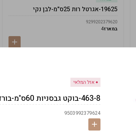
19625-אגרטל רות 25ס"מ-לבן נקי
9299202379620
במארז
4
אזל המלאי
463-8-בוקט גבסניות 60ס"מ-בורדו
9503992379624