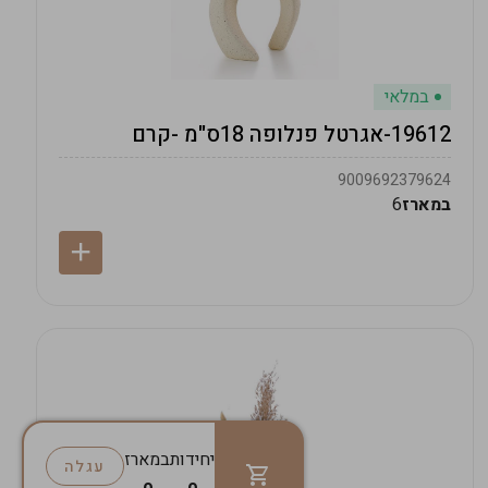
במלאי
19612-אגרטל פנלופה 18ס"מ -קרם
9009692379624
במארז
6
יחידות
במארז
עגלה