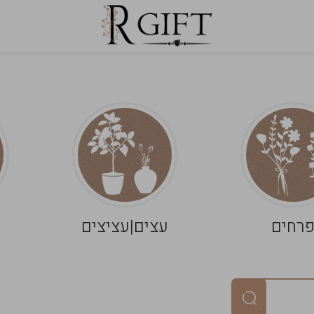
רחים
עצים|עציצים