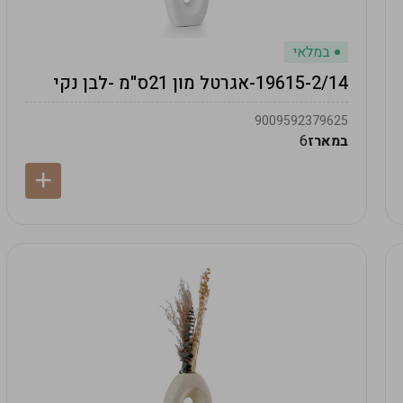
במלאי
19615-2/14-אגרטל מון 21ס"מ -לבן נקי
9009592379625
במארז
6