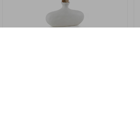
במלאי
19607-2/07-אגרטל אריאנדה 15.5ס"מ -
לבן נקי
9009802379629
במארז
4