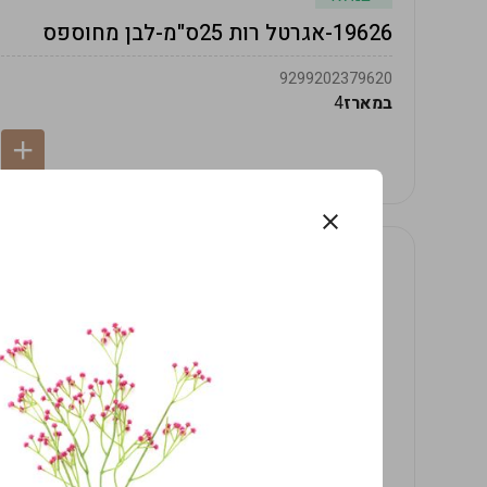
19626-אגרטל רות 25ס"מ-לבן מחוספס
9299202379620
במארז
4