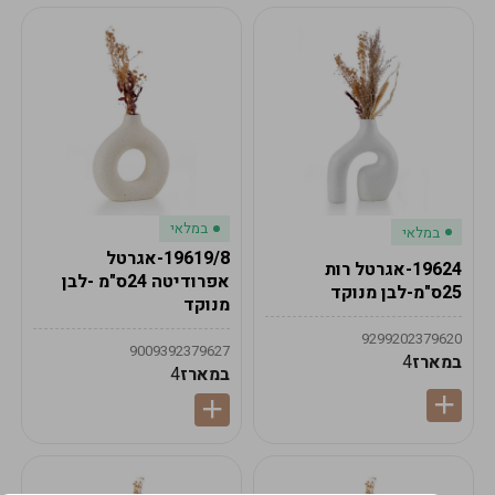
במלאי
במלאי
19619/8-אגרטל
19624-אגרטל רות
אפרודיטה 24ס"מ -לבן
25ס"מ-לבן מנוקד
מנוקד
9299202379620
9009392379627
במארז
4
במארז
4