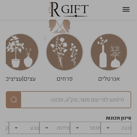
עגלת
ניקוי
שלך
הסל
אגרטלים
פרחים
עצים|עציצים
סיכום
יחידות
0
במארז
0
סינון תכונות
מחיר
0
₪
לפני