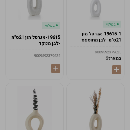
במלאי
במלאי
19615-1-אגרטל מון
19615-אגרטל מון 21ס"מ
21ס"מ -לבן מחוספס
-לבן מנוקד
9009592379625
9009592379625
במארז
6