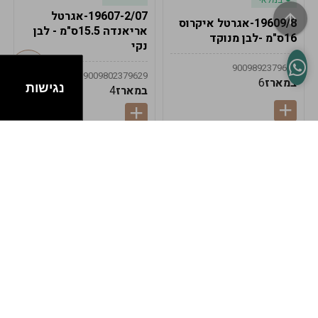
19607-2/07-אגרטל
19609/8-אגרטל איקרוס
אריאנדה 15.5ס"מ - לבן
16ס"מ -לבן מנוקד
נקי
9009892379622
9009802379629
במארז
6
נגישות
במארז
4
במלאי
במלאי
19607-1-אגרטל
19607/6-אגרטל