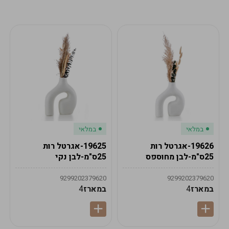
מע"מ
מע"מ
0
₪
0%
0
סה"כ
₪
לתשלום
לסיום הזמנה
במלאי
במלאי
19626-אגרטל רות
19625-אגרטל רות
25ס"מ-לבן מחוספס
25ס"מ-לבן נקי
9299202379620
9299202379620
במארז
4
במארז
4