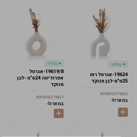
במלאי
במלאי
19619/8-אגרטל
19624-אגרטל רות
אפרודיטה 24ס"מ -לבן
25ס"מ-לבן מנוקד
מנוקד
9299202379620
9009392379627
במארז
4
במארז
4