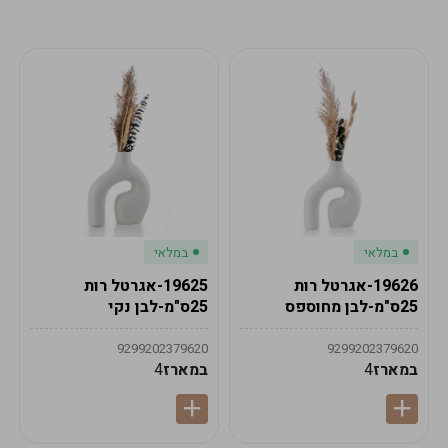
מע"מ
מע"מ
0
₪
0%
0
סה"כ
₪
לתשלום
לסיום הזמנה
במלאי
במלאי
19626-אגרטל רות
19625-אגרטל רות
25ס"מ-לבן מחוספס
25ס"מ-לבן נקי
9299202379620
9299202379620
במארז
4
במארז
4