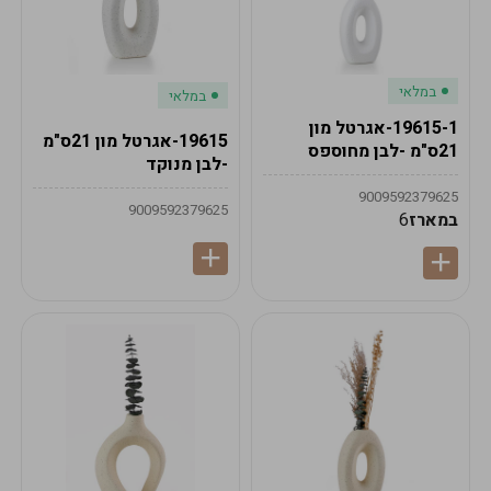
במלאי
במלאי
19615-1-אגרטל מון
19615-אגרטל מון 21ס"מ
21ס"מ -לבן מחוספס
-לבן מנוקד
9009592379625
9009592379625
במארז
6