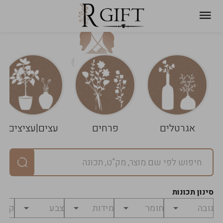
עגלת
ניקוי
שלך
הסל
אגרטלים
פרחים
עצים|עציצים
סיכום
יחידות
0
במארז
0
סינון תכונות
מחיר
0
₪
לפני