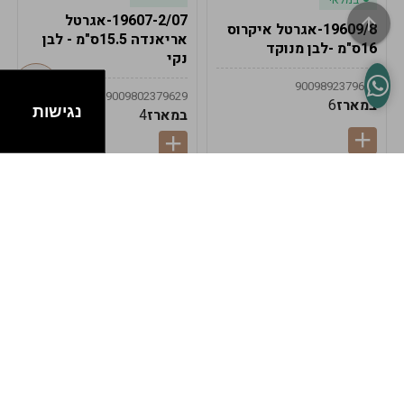
19607-2/07-אגרטל
19609/8-אגרטל איקרוס
אריאנדה 15.5ס"מ - לבן
16ס"מ -לבן מנוקד
נקי
9009892379622
9009802379629
במארז
6
נגישות
במארז
4
במלאי
במלאי
19607-1-אגרטל
19607/6-אגרטל