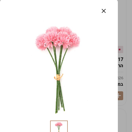
אזל המלאי
במלאי
19617-2/17-אגרטל
19617/6-אגרטל הרמס
הרמס 19ס"מ -לבן נקי
19ס"מ -לבן מנוקד
9009492379626
9009492379626
במארז
6
במארז
6