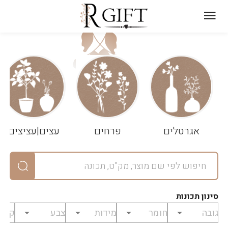
עגלת
ניקוי
שלך
הסל
אגרטלים
פרחים
עצים|עציצים
סיכום
יחידות
0
במארז
0
סינון תכונות
מחיר
0
₪
לפני