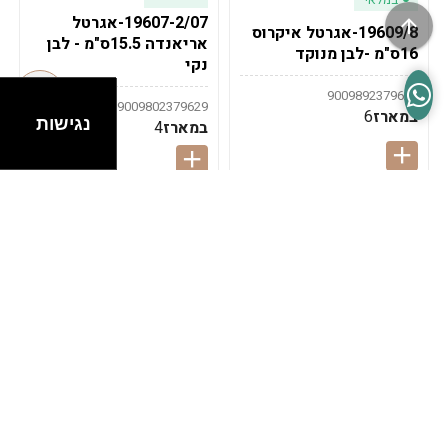
19607-2/07-אגרטל
19609/8-אגרטל איקרוס
אריאנדה 15.5ס"מ - לבן
16ס"מ -לבן מנוקד
נקי
9009892379622
9009802379629
במארז
6
נגישות
במארז
4
במלאי
במלאי
19607-1-אגרטל
19607/6-אגרטל