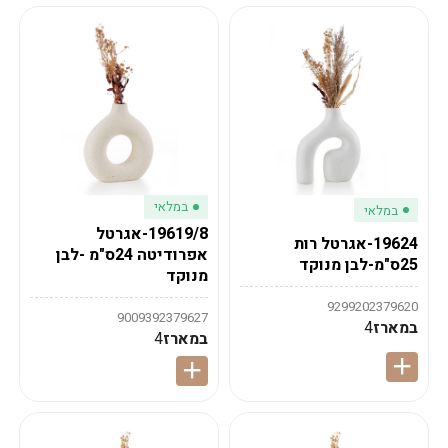
במלאי
במלאי
19619/8-אגרטל
19624-אגרטל רות
אפרודיטה 24ס"מ -לבן
25ס"מ-לבן מנוקד
מנוקד
9299202379620
9009392379627
במארז
4
במארז
4