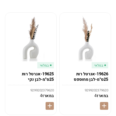
מע"מ
מע"מ
0
₪
0%
0
סה"כ
₪
לתשלום
לסיום הזמנה
במלאי
במלאי
19626-אגרטל רות
19625-אגרטל רות
25ס"מ-לבן מחוספס
25ס"מ-לבן נקי
9299202379620
9299202379620
במארז
4
במארז
4