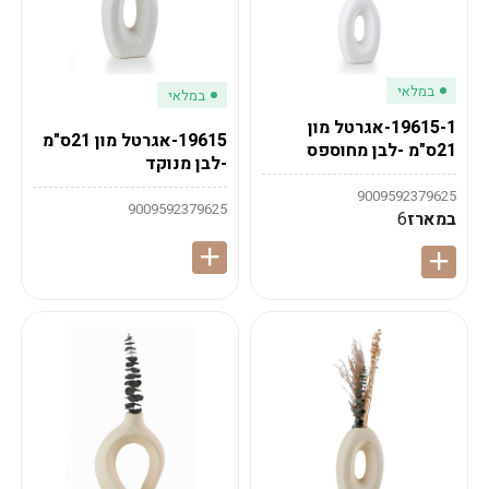
במלאי
במלאי
19615-1-אגרטל מון
19615-אגרטל מון 21ס"מ
21ס"מ -לבן מחוספס
-לבן מנוקד
9009592379625
9009592379625
במארז
6