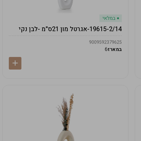
במלאי
19615-2/14-אגרטל מון 21ס"מ -לבן נקי
9009592379625
במארז
6