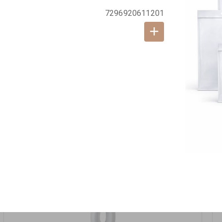
אזל המלאי
7296920611201
19617-2/17-אגרטל הרמס 19ס"מ -לבן נקי
9009492379626
במארז
6