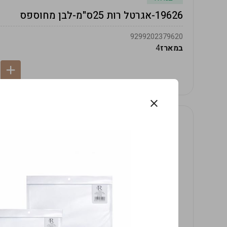
19626-אגרטל רות 25ס"מ-לבן מחוספס
9299202379620
במארז
4