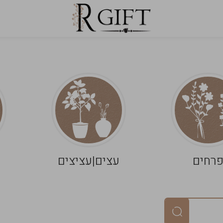
רחים
עצים|עציצים