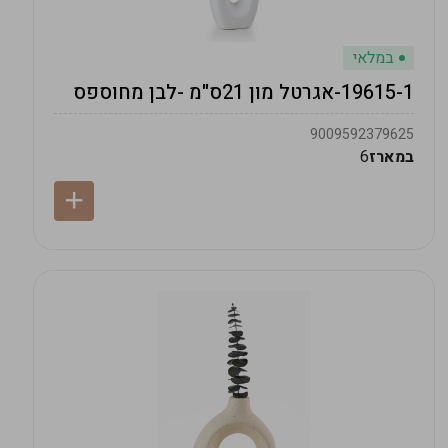
במלאי
19615-1-אגרטל מון 21ס"מ -לבן מחוספס
9009592379625
במארז
6