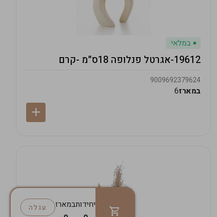
במלאי
19612-אגרטל פנלופה 18ס"מ -קרם
9009692379624
במארז
6
יחידות
במארז
עגלה