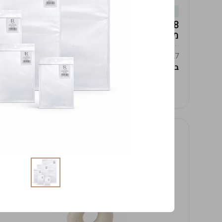
במלאי
19619/8-אגרטל אפרודיטה 24ס"מ -לבן
מנוקד
9009392379627
במארז
4