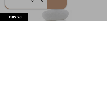
0
0
נגישות
במלאי
19607-1-אגרטל אריאנדה 15.5ס"מ - לבן
מחוספס
9009802379629
במארז
4