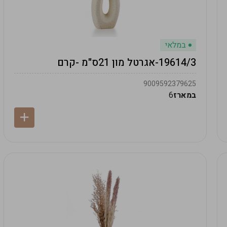
במלאי
19614/3-אגרטל מון 21ס"מ -קרם
9009592379625
במארז
6