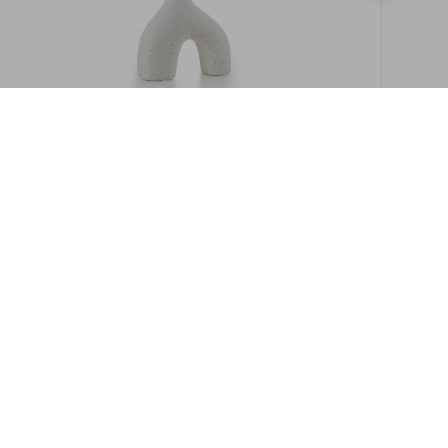
במלאי
19609/8-אגרטל איקרוס 16ס"מ -לבן מנוקד
9009892379622
במארז
6