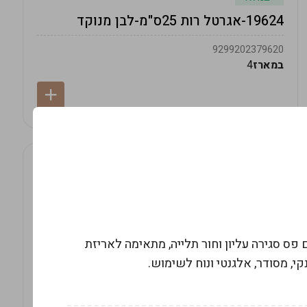
19624-אגרטל רות 25ס"מ-לבן מנוקד
9299202379620
במארז
4
קופה ועמידה, עם פס סגירה עליון וחור תלייה, מתאימה לאריזת
קי, מסודר, אלגנטי ונוח לשימוש.