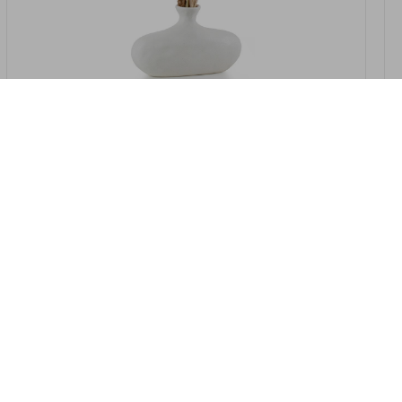
במלאי
19607-2/07-אגרטל אריאנדה 15.5ס"מ -
לבן נקי
9009802379629
במארז
4