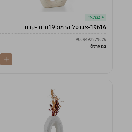
במלאי
19616-אגרטל הרמס 19ס"מ -קרם
9009492379626
במארז
6