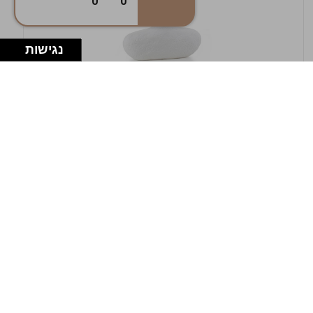
0
0
נגישות
במלאי
19607-1-אגרטל אריאנדה 15.5ס"מ - לבן
מחוספס
9009802379629
במארז
4