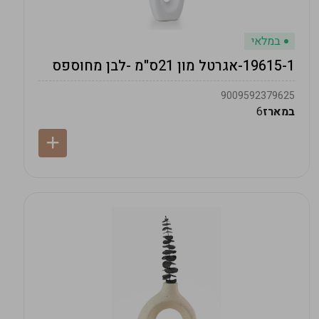
במלאי
19615-1-אגרטל מון 21ס"מ -לבן מחוספס
9009592379625
במארז
6