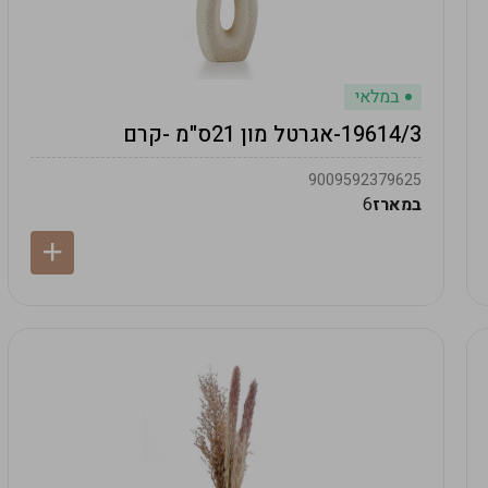
במלאי
19614/3-אגרטל מון 21ס"מ -קרם
9009592379625
במארז
6