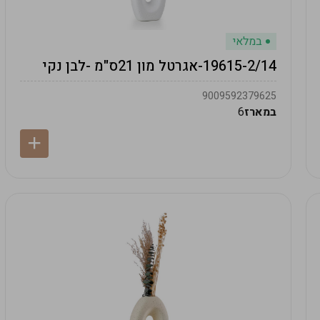
במלאי
19615-2/14-אגרטל מון 21ס"מ -לבן נקי
9009592379625
במארז
6