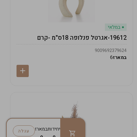
במלאי
19612-אגרטל פנלופה 18ס"מ -קרם
9009692379624
במארז
6
יחידות
במארז
עגלה