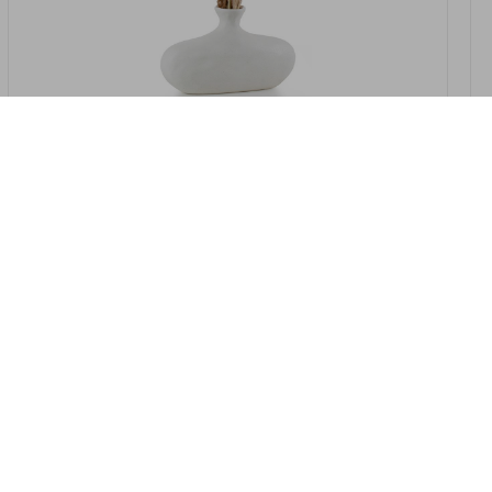
במלאי
19607-2/07-אגרטל אריאנדה 15.5ס"מ -
לבן נקי
9009802379629
במארז
4