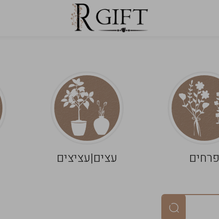
רחים
עצים|עציצים