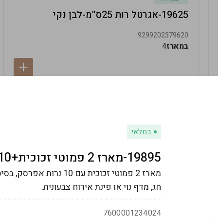
19625-אגרטל רות 25ס"מ-לבן נקי
9299202379620
במארז
4
במלאי
19895-מארז 2 פמוטי זכוכית+10 נרות-ורוד
מארז 2 פמוטי זכוכית עם 0
חג, מדף נוי או פינת אירוח צבעונית.
7600001234024