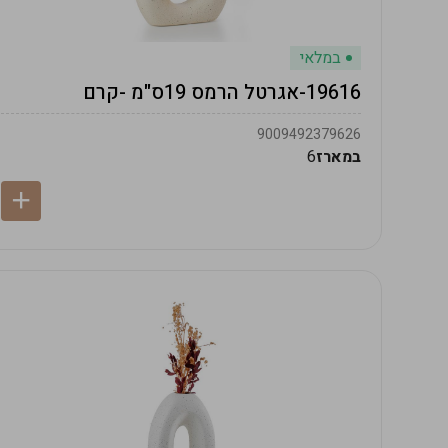
במלאי
19616-אגרטל הרמס 19ס"מ -קרם
9009492379626
במארז
6