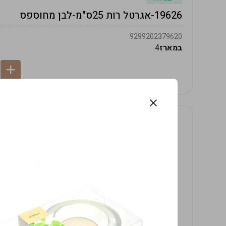
19626-אגרטל רות 25ס"מ-לבן מחוספס
9299202379620
במארז
4