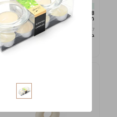
במלאי
19619/8-אגרטל אפרודיטה 24ס"מ -לבן
מנוקד
9009392379627
במארז
4