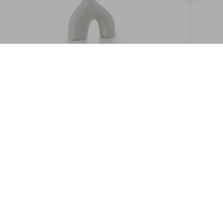
במלאי
19609/8-אגרטל איקרוס 16ס"מ -לבן מנוקד
9009892379622
במארז
6