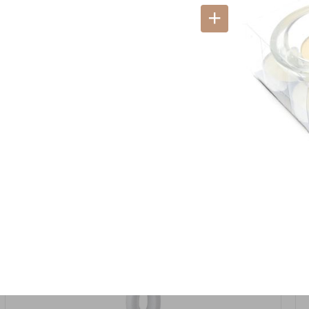
אזל המלאי
19617-2/17-אגרטל הרמס 19ס"מ -לבן נקי
9009492379626
במארז
6